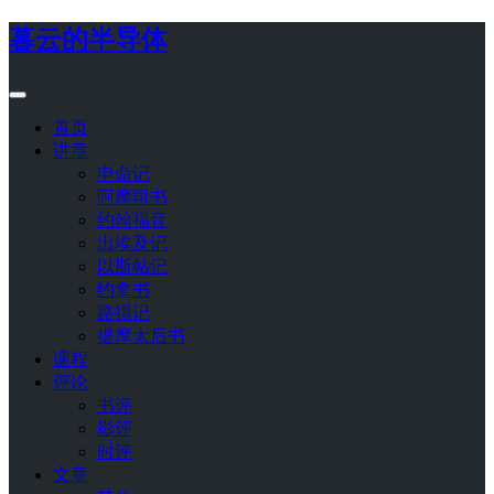
暮云的半导体
首页
讲章
申命记
阿摩司书
约翰福音
出埃及记
以斯帖记
约拿书
路得记
提摩太后书
课程
评论
书评
影评
时评
文章