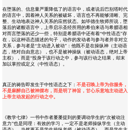
在堕落的、信息量严重降低了的语言中，或者说后巴别塔时代
的语言中，因着神人关系的被破坏，语言也不再能够清晰、完
整、生动地表达神人关系的应然状态。如毕德生牧师所说，堕
落后的诸般语言中，上帝启示圣经所用的希伯来语与希腊语相
对而言堕落的还少一些，特别是希腊语中还有着“中性语态”存
在，以这种语态描述的句子，动作的发动者与参与者并非对立
关系，参与者是“主动进入被动”：他既不是在操纵神（主动语
态，绝对自由意志），也不是被神操纵（被动语态，绝对上帝
主权），而是“投身于该行动之中，参与该行动之结果，却末
加以掌控或定义（中性语态）。
真正的祷告即发生于中性语态之下：
不是召唤上帝为你服务，
不是麻醉自己被神摆布，而是明了神旨，甘心乐意地主动进入
上帝主动发起的行动之中。
《教学七律》一书中作者屡屡提到的要调动学生的“次被动注
意力”也是同理：有效的学习，一定不是老师操纵学生（主动
语态），当然更不是学生操纵老师（被动语态），而是学生主