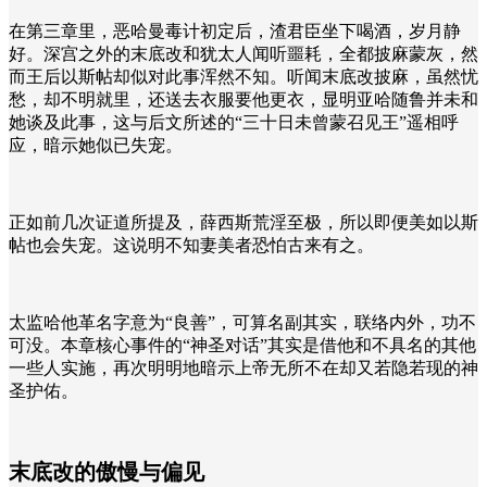
在第三章里，恶哈曼毒计初定后，渣君臣坐下喝酒，岁月静
好。深宫之外的末底改和犹太人闻听噩耗，全都披麻蒙灰，然
而王后以斯帖却似对此事浑然不知。听闻末底改披麻，虽然忧
愁，却不明就里，还送去衣服要他更衣，显明亚哈随鲁并未和
她谈及此事，这与后文所述的“三十日未曾蒙召见王”遥相呼
应，暗示她似已失宠。
正如前几次证道所提及，薛西斯荒淫至极，所以即便美如以斯
帖也会失宠。这说明不知妻美者恐怕古来有之。
太监哈他革名字意为“良善”，可算名副其实，联络内外，功不
可没。本章核心事件的“神圣对话”其实是借他和不具名的其他
一些人实施，再次明明地暗示上帝无所不在却又若隐若现的神
圣护佑。
末底改的傲慢与偏见