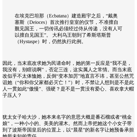
在埃克巴坦那（Ecbatana）建造殿宇之后，“戴奥
塞斯（Deioces）首次推行皇室的仪节，不准擅自
觐见国王，一切传讯必须经过侍从传递，没有人可
以擅自见国王”。 大利乌王朝到了希斯塔斯普
（Hystaspe）时，仍然执行此例。
因此，当末底改求她为民请命时，她的第一反应是“我不是，
我没有，别瞎说啊”，否定三连，这实属人之常情。而当末底
改似乎不太体恤她，反倒“变本加厉”地直言不讳，甚至公然咒
诅她（“你和你父家都必灭亡！”）时，不禁让人想到是不是此
人一贯如此“傲慢”、强硬？是不是一贯没有爱心、喜欢拿大帽
子压人？
犹太女子哈大沙，她本来名字的意思大概是番石榴或者“桃金
娘”，一种小小的、美美的灌木。然而上帝把她这个小女子带
到了波斯帝国皇后的位置上，以“晨星”的新名字让她预备承担
她所未知的责任。