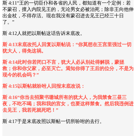
斯 4:11“王的一切臣仆和各省的人民，都知道有一个定例：若
不蒙召，擅入内院见王的，无论男女必被治死；除非王向他伸
出金杖，不得存活。现在我没有蒙召进去见王已经三十日
了。”
斯 4:12人就把以斯帖这话告诉末底改。
斯 4:13末底改托人回复以斯帖说：“你莫想在王宫里强过一切
犹大人，得免这祸。
斯 4:14此时你若闭口不言，犹大人必从别处得解脱，蒙拯
救；你和你父家，必至灭亡。焉知你得了王后的位分，不是为
现今的机会吗？”
斯 4:15以斯帖就吩咐人回报末底改说：
斯 4:16“你当去招聚书珊城所有的犹大人，为我禁食三昼三
夜，不吃不喝；我和我的宫女，也要这样禁食。然后我违例进
去见王，我若死就死吧！”
斯 4:17于是末底改照以斯帖一切所吩咐的去行。