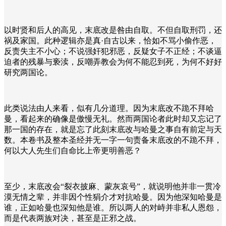
以时贤和后人的高见，末底改是咎由自取。不但自取刑罚，还
祸及家国。此种逻辑亦是真·自古以来，恰如不骂小偷作恶，
反责失主不小心；不说强奸犯邪恶，反疑女子不正经；不谈逼
迫者的残暴与亵渎，反嘲弄教会为何不能忍到死，为何不好好
研究两国论。
此类说法由人来看，似有几分道理。因为末底改不跪不拜哈
曼，看起来的确像是傲慢无礼。然而两国论者此时却又忘记了
那一国的存在，就是忘了此刻末底改与哈曼之事自有前定与天
数。本卷书及整本圣经并无一字一句责备末底改的不跪不拜，
何以大人先生们自命比上帝更明善恶？
至少，末底改会“裂衣披麻、蒙灰哀号”，就说明他并非一贯冷
漠无情之辈，并非因个性狷介才对抗哈曼。因为他深知哈曼是
谁，正如哈曼也深知他是谁。所以两人的对峙并非私人恩怨，
而是代表两族对决，甚至是正邪之战。