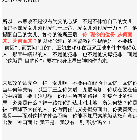
所以，末底改不是没有为父的心肠，不是不体恤自己的女儿，
而是不愿爱女儿超过爱独一上帝、爱女儿超过爱千万同胞。他
提醒自己的女儿、如今的波斯王后：
你“现今的位份”从何而
来、为何而来？
他以相当纯正的基督教神学提醒她，不要找
“前因”，而要问“目的”。正如主耶稣在西罗亚池事件中提醒众
人，那天生瞎眼的人，不是他犯罪，也不是他父母犯罪，而是
（这就是“目的论”）要在他身上显出神的作为来。
末底改的话完全一样。女儿啊，不要再在经验中回忆，回忆你
当年何等美貌，以至于王立你为后，宠爱有加。你现在要在信
心中盼望，要开始思想，你过去所有的路径，汇集至此的结
果，究竟是什么？神一路领你到达此时此地，所为何故？你是
被上帝降下大任的人、你有责任与义务挺身而出、你要冒死去
觐见——面对这样的使命召唤，你能不加思索地就从权利意识
出发，冲口而出“我不是、我没有、别瞎说”吗？！