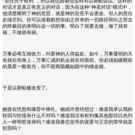
“责任先于权利”，所以就也因着信这样对以斯帖说话。这样的
对话才是真正有意义的对话，因为在这种“神圣对话”模式中，
他清楚阐明了神的意思，就是神的旨意不会更改、但人的责任
必须尽到。你可以借着默想你由之所来的一切路径和向之而去
的终极目的来明白这一切的事。明白了就要去做，做了就有
福，不做就有祸。
万事必将互相效力，叫爱神的人得益处。如今，万事显明的天
命就在你身上，万事汇成的机会就在你面前。你必须如破晓前
的晨星一般发光，你不能再隐藏如园中的桃金娘。
于是以斯帖被改变了。
她曾在忧愁和痛苦中挣扎。她或许曾经想过：难道我承认我的
软弱与怯懦有什么不对吗？难道我没有权利像其他那些以色列
人一样明哲保身吗？难道我眷恋皇帝的宠爱与王宫的荣华就是
犯罪吗？