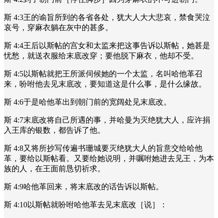
斯 4:3王的谕旨所到的各省各处，犹大人大大悲哀，禁食哭泣
哀号，穿麻衣躺在灰中的甚多。
斯 4:4王后以斯帖的宫女和太监来把这事告诉以斯帖，她甚是
忧愁，就送衣服给末底改穿；要他脱下麻衣，他却不受。
斯 4:5以斯帖就把王所派伺候她的一个太监，名叫哈他革召
来，吩咐他去见末底改，要知道这是什么事，是什么缘故。
斯 4:6于是哈他革出到朝门前的宽阔处见末底改。
斯 4:7末底改将自己所遇的事，并哈曼为灭绝犹大人，应许捐
入王库的银数，都告诉了他。
斯 4:8又将所抄写传遍书珊城要灭绝犹大人的旨意交给哈他
革，要给以斯帖看。又要给她说明，并嘱咐她进去见王，为本
族的人，在王面前恳切祈求。
斯 4:9哈他革回来，将末底改的话告诉以斯帖。
斯 4:10以斯帖就吩咐哈他革去见末底改［说］：