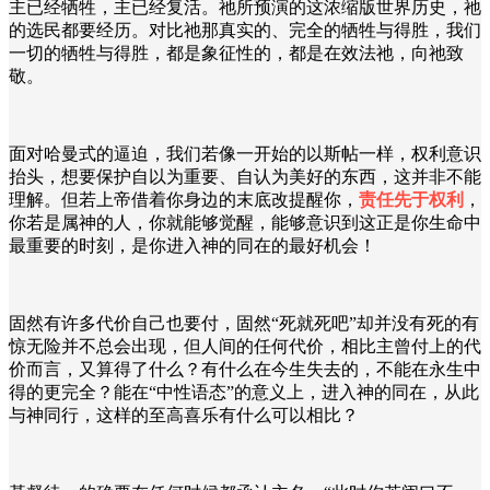
主已经牺牲，主已经复活。祂所预演的这浓缩版世界历史，祂
的选民都要经历。对比祂那真实的、完全的牺牲与得胜，我们
一切的牺牲与得胜，都是象征性的，都是在效法祂，向祂致
敬。
面对哈曼式的逼迫，我们若像一开始的以斯帖一样，权利意识
抬头，想要保护自以为重要、自认为美好的东西，这并非不能
理解。但若上帝借着你身边的末底改提醒你，
责任先于权利
，
你若是属神的人，你就能够觉醒，能够意识到这正是你生命中
最重要的时刻，是你进入神的同在的最好机会！
固然有许多代价自己也要付，固然“死就死吧”却并没有死的有
惊无险并不总会出现，但人间的任何代价，相比主曾付上的代
价而言，又算得了什么？有什么在今生失去的，不能在永生中
得的更完全？能在“中性语态”的意义上，进入神的同在，从此
与神同行，这样的至高喜乐有什么可以相比？