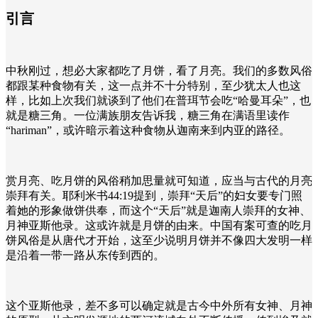
引言
中秋刚过，想必大家都吃了月饼，看了月亮。我们的多数风俗
都跟某种食物有关，这一点并不十分特别，至少犹太人也这
样，比如上次我们就谈到了他们在普珥节会吃“哈曼耳朵”，也
就是糖三角。一位满族朋友告诉我，糖三角在满语里读作
“hariman”，或许暗示着这种食物从迦南来到内亚的路径。
赏月亮、吃月饼的风俗稍加思量就可知道，应当与古代的月亮
崇拜有关。耶利米书44:19提到，崇拜“天后”的妇女要专门照
着她的形象做饼供奉，而这个“天后”就是迦南人崇拜的女神、
月神亚斯他录。这或许就是月饼的由来。中国有案可查的吃月
饼风俗是从唐代才开始，这至少说明月饼并不像四大发明一样
是沿着一带一路从东传到西的。
这个亚斯他录，差不多可以确定就是古今中外所有女神、月神