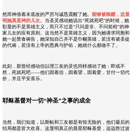
然而神借着末底改的严厉与诚恳震醒了她。
能够被唤醒，这显
明她真是神的儿女。
当圣灵感动她说出“死就死吧”的时候，她
彰显的不是英雄主义，而只不过是“只问是非、不问前程”的神
家儿女的应有原则。这当然不是英雄主义，因为她请求同胞和
她一起禁食祷告，她深知自己并不是巾帼英雄，若没有诸圣徒
的代祷，若没有上帝的恩典与护佑，她就什么都做不了。
此刻，那曾经感动但以理三友的灵也同样感动了她：即或不
然，死就死吧——他们因着信，因着望，因着爱，甘付一切代
价，并且平安喜乐。
耶稣基督对一切“神圣”之事的成全
当然，我们知道，以斯帖和三友都是有惊无险的，他们最后的
结局都是皆大欢喜。这显明真正的晨星耶稣基督，远远胜过波