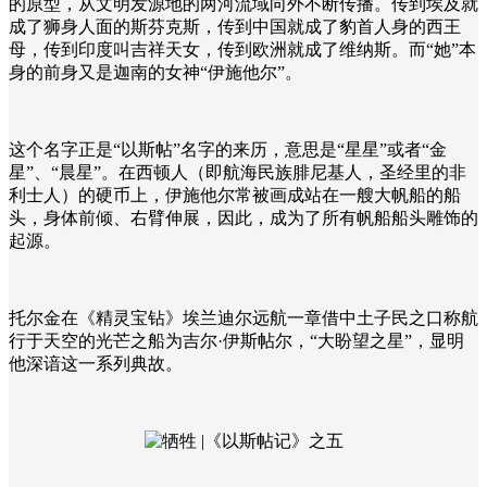
的原型，从文明发源地的两河流域向外不断传播。传到埃及就
成了狮身人面的斯芬克斯，传到中国就成了豹首人身的西王
母，传到印度叫吉祥天女，传到欧洲就成了维纳斯。而“她”本
身的前身又是迦南的女神“伊施他尔”。
这个名字正是“以斯帖”名字的来历，意思是“星星”或者“金
星”、“晨星”。在西顿人（即航海民族腓尼基人，圣经里的非
利士人）的硬币上，伊施他尔常被画成站在一艘大帆船的船
头，身体前倾、右臂伸展，因此，成为了所有帆船船头雕饰的
起源。
托尔金在《精灵宝钻》埃兰迪尔远航一章借中土子民之口称航
行于天空的光芒之船为吉尔·伊斯帖尔，“大盼望之星”，显明
他深谙这一系列典故。