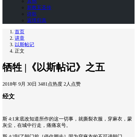
其他
新教五圣传
诗歌
返璞归真
首页
讲章
以斯帖记
正文
牺牲 |《以斯帖记》之五
2018年 9月 30日
3481点热度
2人点赞
经文
斯 4:1末底改知道所作的这一切事，就撕裂衣服，穿麻衣，蒙
灰尘，在城中行走，痛痛哀号。
斯 4:2到了朝门前［停住脚步］因为穿麻衣的不可进朝门。