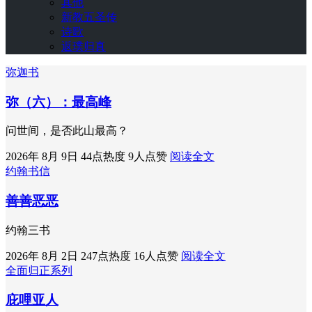
其他
新教五圣传
诗歌
返璞归真
弥迦书
弥（六）：最高峰
问世间，是否此山最高？
2026年 8月 9日
44点热度
9人点赞
阅读全文
约翰书信
善善恶恶
约翰三书
2026年 8月 2日
247点热度
16人点赞
阅读全文
全面归正系列
庇哩亚人