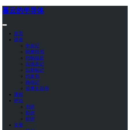
暮云的半导体
首页
讲章
申命记
阿摩司书
约翰福音
出埃及记
以斯帖记
约拿书
路得记
提摩太后书
课程
评论
书评
影评
时评
文章