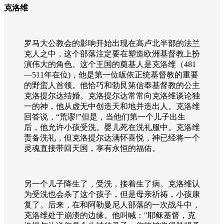
克洛维
罗马大公教会的影响开始出现在高卢北半部的法兰
克人之中，这个部落注定要在塑造欧洲基督教上扮
演伟大的角色。这个王国的奠基人是克洛维（
481
—
511
年在位
)
，他是第一位皈依正统基督教的重要
的野蛮人首领。他恰巧和勃艮第信奉基督教的公主
克洛提尔达结婚。克洛提尔达常常向克洛维谈论独
一的神，他从虚无中创造天和地并造出人。克洛维
回答说，“荒谬
!”
但是，当他们第一个儿子出生
后，他允许小孩受洗。婴儿死在洗礼服中。克洛维
责备洗礼，但克洛提尔达满怀喜悦，神已经将一个
灵魂直接带回天国，享有永恒的福佑。
另一个儿子降生了，受洗，接着生了病。克洛维认
为受洗也会杀了这个孩子，但是母亲祈祷，小孩康
复了。后来，在和阿勒曼尼人部落的一次战斗中，
克洛维处于崩溃的边缘。他叫喊：
"
耶稣基督，克