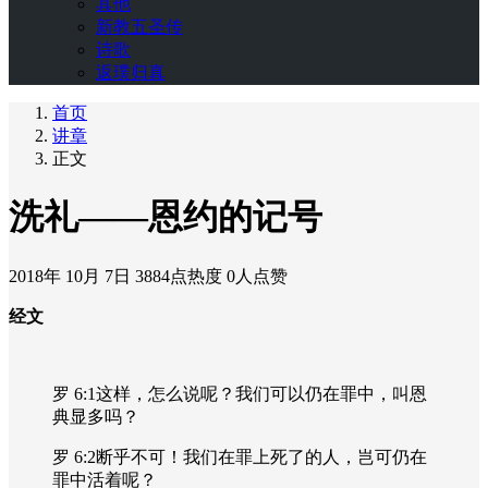
其他
新教五圣传
诗歌
返璞归真
首页
讲章
正文
洗礼——恩约的记号
2018年 10月 7日
3884点热度
0人点赞
经文
罗
6:1
这样，怎么说呢？我们可以仍在罪中，叫恩
典显多吗？
罗
6:2
断乎不可！我们在罪上死了的人，岂可仍在
罪中活着呢？