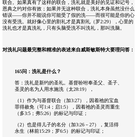
联合。如果真有了这样的联合，洗礼就是美好的见证和记号，
恩典之约对你有效；如果并无这种联合，洗礼本身虽然没什么
错误——你并不能说你可能受了假的洗——而很可能是你的心
没有受洗。就好像心里的割礼才是真割礼（罗
2:29
），心里的
洗礼也才是真洗礼，只有头脑受洗不叫洗礼，那叫洗脑。
对洗礼问题最完整和精准的表述来自威斯敏斯特大要理问答：
165
问：洗礼是什么？
答：洗礼是新约的圣礼。基督吩咐奉圣父、圣子、
圣灵的名为人用水施洗（太
28:19
），
（
1
）作为与基督联合（加
3:27
），因着祂的宝血
罪得赦免（可
1:4
；启
1:5
），因着祂的圣灵而重生
（多
3:5
；弗
5:26
）的标记与印证；
（
2
）也是得儿子的名分（加
3:26
－
27
），复活得
永生（林前
15:29
；罗
6:5
）的标记与印证；