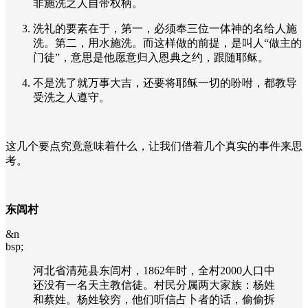
非施洗之人自带权柄。
洗礼的要素在于，第一，必须奉三位一体神的名给人施
洗。第二，用水施洗。而这样做的前提，是叫人“做主的
门徒”，意思是他愿意归入恩典之约，跟随耶稣。
不是洗了就万事大吉，还要将耶稣一切的吩咐，都教导
受洗之人遵守。
这几个要点究竟意味着什么，让我们借着几个真实的事件来思
考。
东闾村
&n
bsp;
河北省清苑县东闾村，
1862
年时，全村
2000
人口中
还没有一名天主教信徒。村民分属两大家族：杨姓
和蔡姓。杨姓较穷，他们听信占卜者的话，偷偷拆