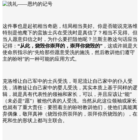
这件事也是起初相当奇葩，结局相当美好。你是否能说克洛维
特别是他麾下的蛮族士兵在受洗时是真信了？相当不见得。但
当人愿意归信之时，为什么要拦阻他呢？兰斯主教这句话应当
记得：
“从此，烧毁你崇拜的，崇拜你烧毁的”
，这或许就是大
使命所指示的“先给那些愿意受洗的施洗，然后教训他们遵守
主的吩咐”的一种可能的应用方式。
克洛维让自己军中的士兵受洗，哥尼流让自己家中的仆人受
洗，清教徒让自己家中的婴儿受洗，其实本质上基于同样的逻
辑，就是具有代表性的领袖和家长，可以，并且应该让“能”
（未必是“愿”）被他代表的人受洗。当然从此这位领袖或家长
也就有了重大责任：要照着主的吩咐教训他们，使他们真能离
弃偶像，敬拜真神（烧毁你所崇拜的，崇拜你所烧毁的），在
死和生的形状上都与主联合。