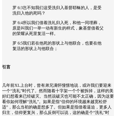
罗
6:3
岂不知我们这受洗归入基督耶稣的人，是受
洗归入他的死吗？
罗
6:4
所以我们借着洗礼归入死，和他一同埋葬，
原是叫我们一举一动有新生的样式，象基督借着父
的荣耀从死里复活一样。
罗
6:5
我们若在他死的形状上与他联合，也要在他
复活的形状上与他联合；
引言
几年前XL
上台时，曾有弟兄满怀憧憬地说，或许我们要迎来
一个
“
洗礼
”
时代了。然而随着十字架一个个被拆掉，这样的美
好幻想看来已经破灭。当然说破灭也可能不太正确，因为这要
看你如何理解“洗礼”。如果是指“信仰的环境越来越宽松舒
适”，那么当初的确是想多了。但如果是指借着逼迫，更多人
归主，信仰更复兴，那么反倒可以说，这的确是个“洗礼”时