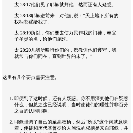
太
28:17
他们见了耶稣就拜他，然而还有人疑惑。
太
28:18
耶稣进前来，对他们说：“天上地下所有的
权柄都赐给我了。
太
28:19
所以，你们要去使万民作我的门徒，奉父
子圣灵的名，给他们施洗。
太
28:20
凡我所吩咐你们的，都教训他们遵守，我
就常与你们同在，直到世界的末了。”
这里有几个要点需要注意。
即便到了这时候，还有人疑惑。你不用深究他们在疑惑
什么，但总之这已经说明，当时使徒们的理性并非百分
之百的认同耶稣。
耶稣强调了自己的至高权柄，然后“所以”这个词就意味
着，使徒和历代基督徒给人施洗的权柄是来自耶稣，并