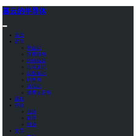
暮云的半导体
首页
讲章
申命记
阿摩司书
约翰福音
出埃及记
以斯帖记
约拿书
路得记
提摩太后书
课程
评论
书评
影评
时评
文章