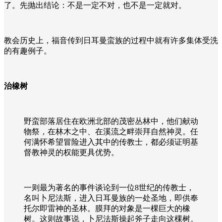
了。先抛出结论：不是一定不对，也不是一定就对。
教会历史上，福音传到日耳曼蛮族的过程中就有许多集体受洗
的有趣例子。
治橡树
野蛮部落居住在欧洲北部的茂密丛林中，他们献动
物祭，在林木之中、在溪流之畔崇拜自然神灵。任
何满怀希望冒险进入其中的传教士，都必须证明基
督教神灵的权能更具优势。
一则最为著名的事件谈论到一位
8
世纪的传教士，
名叫卜尼法斯，进入日耳曼族的一处圣地，即供奉
托尔即雷神的圣林。膜拜的对象是一棵巨大的橡
树。这则故事说，卜尼法斯操起斧子走向这棵树。