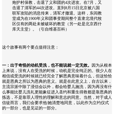
炮护村保教，击退了义和团的
4
次进攻。在
7
月，又
击退了清军的
44
次进攻。直到
8
月
15
日北京被八国
联军攻陷的消息传来，清军才撤退。这样，东闾教
堂成为在
1900
年义和团事变期间整个直隶北境代牧
区仅有的两处未被破坏的教堂（另一处是北京西什
库天主堂）。（引自维基百科）
这个故事有两个要点值得注意：
一：出于奇怪的动机受洗，也不能说就一定无效。
因为从根本
上来说，没有人在受洗的时候，动机是完全纯正的。很少人在
相信或受洗的时候就已经完全了解恩典意味着什么，但这恰恰
就是恩典之所以为恩典的意义。就是在此意义上，自古以来，
主流宗派中除了浸信会以外，都会给婴儿施洗，因为再没有什
么事能比婴儿洗礼更能象征进入圣约和重生得救都是靠恩典的
拣选，不是靠罪人理性的理解和意志的同意。当然，对于成人
信徒而言，我们会要求他
/
她清楚地同意，以此作为立约仪式
的一部分，也是见证的一部分。