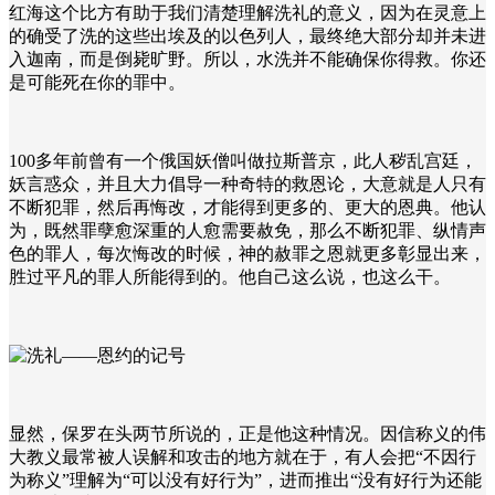
红海这个比方有助于我们清楚理解洗礼的意义，因为在灵意上
的确受了洗的这些出埃及的以色列人，最终绝大部分却并未进
入迦南，而是倒毙旷野。所以，水洗并不能确保你得救。你还
是可能死在你的罪中。
100
多年前曾有一个俄国妖僧叫做拉斯普京，此人秽乱宫廷，
妖言惑众，并且大力倡导一种奇特的救恩论，大意就是人只有
不断犯罪，然后再悔改，才能得到更多的、更大的恩典。他认
为，既然罪孽愈深重的人愈需要赦免，那么不断犯罪、纵情声
色的罪人，每次悔改的时候，神的赦罪之恩就更多彰显出来，
胜过平凡的罪人所能得到的。他自己这么说，也这么干。
显然，保罗在头两节所说的，正是他这种情况。因信称义的伟
大教义最常被人误解和攻击的地方就在于，有人会把
“
不因行
为称义
”
理解为“可以没有好行为”，进而推出“没有好行为还能