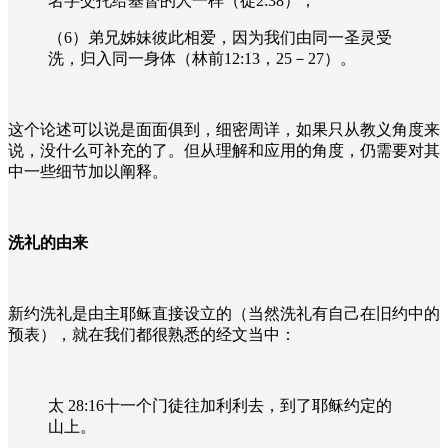
名字交托给基督的人一样（徒
2:38
）；
（
6
）弟兄姊妹彼此相爱，因为我们由同一圣灵受
洗，归入同一身体（林前
12:13
，
25
－
27
）。
这个论述可以说是面面俱到，细密周详，如果只从教义角度来
说，没什么可补充的了。但从理解和应用的角度，仍需要对其
中一些细节加以阐释。
洗礼的由来
新约洗礼是由主耶稣直接设立的（当然洗礼有自己在旧约中的
预表），就在我们都很熟悉的经文当中：
太
28:16
十一个门徒往加利利去，到了耶稣约定的
山上。