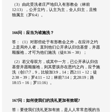
（
3
）由此受洗者庄严地归入有形教会（林前
12:13
），公开立约，认主为主，全人归主，且惟
独属主（罗
6:4
）。
166
问：应当为谁施洗？
答：（
1
）对那些处于有形教会之外，在应许之约
上是局外人者，直到他们公开承认归信基督，并愿
顺服祂，才可为他们施洗（徒
8:36
－
38
）；
（
2
）若父母双方，或其中一方，已公开承认归信
基督并愿顺服祂，则其婴孩亦在恩约之内，应予施
洗（创
17:7
，
9
，比较加
3:9
，
14
；西
2:11
－
12
；徒
2:38
－
39
；罗
4:11
－
12
；林前
7:14
；太
28:19
；路
18:15
－
16
；罗
11:16
）。
167
问：如何使我们的洗礼更加有效呢
?
答：要使我们洗礼更加有效，是人人常常忽视的当