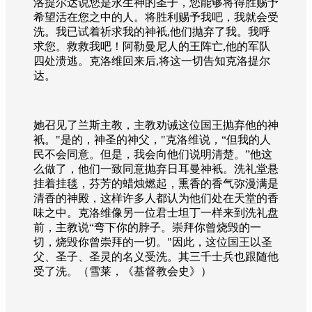
洛提尔达说您是永生神的圣子，您能够将得胜赐予
希望活在您之中的人。将胜利赐予我吧，我就会受
洗。我已试着祈求我的神衹
,
他们抛弃了我。我呼
求您。救救我吧！阿勒曼尼人的王阵亡
,
他的军队
四处溃逃。克洛维回来后
,
将这一切告知克洛提尔
达。
她召见了兰斯主教，主教劝诫这位国王抛弃他的神
衹。
"
是的，神圣的神父，
"
克洛维说，“但我的人
民不会同意。但是，我会向他们说明清楚。”他这
么做了，他们一致同意抛弃日耳曼神衹。洗礼堂悬
挂着挂毯，芬芳的蜡烛燃起，熏香的香气弥漫满是
清香的神殿，这样许多人都认为他们处在天堂的香
味之中。克洛维像另一位君士坦丁一样来到洗礼盘
前，主教说“弯下你的脖子。崇拜你曾烧毁的一
切，烧毁你曾崇拜的一切。
"
因此，这位国王以圣
父、圣子、圣灵的名义受洗。其三千士兵也跟随他
受了洗。（雪莱，《基督教会史》）