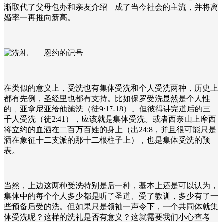
渐取代了父母包办和亲友介绍，成了当今社会的主流，并将离
婚率一再推向新高。
在类似的意义上，受洗也有集体受洗和个人受洗两种，历史上
都有先例，圣经里也都有支持。比如保罗受洗显然是个人性
的，亚拿尼亚给他施洗（徒9:17-18）。但彼得讲完道后的三
千人受洗（徒
2:41
），应该就是集体受洗。或者西奈山上摩西
将立约的血洒在二百万百姓的身上（出
24:8
，并且很可能只是
洒在象征十二支派的那十二根柱子上），也是集体受洗的预
表。
当然，上边这两种受洗特别是后一种，基本上还是可以认为，
集体中的每个个人多少都是听了圣道、受了教训，多少有了一
些预备后受的洗。但如果只是领袖一声令下，一个共同体就集
体受洗呢？这样的洗礼是否有意义？这就需要我们小心查考