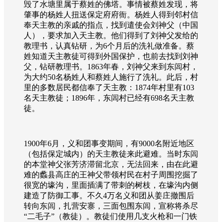
毁了水塘里属于蔡姓的佛塔。事情被蔡姓发现，将
肇事的杨姓人扭送保定府府衙。杨姓人得到邻村信
奉天主教的亲戚的指点，找到遣使会刘神父（中国
人），要求加入天主教。他们得到了刘神父发给的
教理书，认真钻研，为
6
个月后的洗礼做准备。蔡
姓知道天主教徒可得到外国保护，也前去找到刘神
父，钻研教理书。
1863
年春，刘神父来到东闾村，
为大约
50
名杨姓人和蔡姓人施行了洗礼。此后，村
里的多数居民都信奉了天主教：
1874
年村里有
103
名天主教徒；
1896
年，东闾村已经有
698
名天主教
徒。
1900
年
6
月，义和团事变期间，有
9000
名附近地区
（包括保定城内）的天主教徒来此避难。当时东闾
的本堂神父张芳济滞留北京，无法回来，由在此避
难的蠡县高庄的王神父带领村民在村子周围挖掘了
很宽的壕沟，里面插满了带刺的树枝，在壕沟内侧
建造了防御工事。不久
4
万名义和团从姜庄撤围后
转向东闾，扎营安寨，三面包围东闾，宣称将杀尽
“二毛子”（教徒）。教徒们使用几支火枪和一门铁