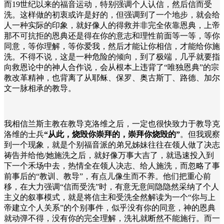
而
19
世纪以来的福音运动，特别强调个人认信，然后信而受
洗。这样做的初衷或许是好的，但强调到了一个地步，就会给
人一种实际的印象，就好像人的得救并非完全依靠恩典，上帝
那不可抗拒的恩典还是得在你的意志和理性前面等一等，等你
同意，等你理解，等你爱我，然后才能让你相信，才能给你施
洗。不得不说，这是一种危险的倾向，到了极端，几乎就要指
向救恩论中的神人合作说，会从根本上违背了“唯独恩典”的宗
教改革精神，也背离了从耶稣、保罗、奥古斯丁、路德、加尔
文一脉相承的教导。
我相信兰斯主教在教导克洛维之后，一定也很快致力于教导克
洛维的士兵
“从此，烧毁你崇拜的，崇拜你烧毁的”
。但我观察
到一个现象，就是个别福音派的弟兄姊妹往往在领人做了决志
祷告并给他
/
她施洗之后，就好像万事大吉了，就迅速投入到
下一个禾场中去，热情全在领人决志、给人施洗，而忽略了事
前事后的“教训、教导”，有点儿像生而不养。他们把重心前
移，在大力强调“信而受洗”时，有意无意间隐隐然采纳了个人
主义的叙事模式，就是将信主和受洗全然解读为一个“你与上
帝建立个人关系”的个别事件，似乎没有你的同意，神的恩典
就动弹不得，没有你的完全理解，洗礼就断然不能施行。而一