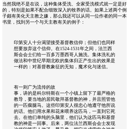
当然我绝不是在说，这种集体受洗、全家受洗模式就一定是好
的，特别是如果不配合细致深入的牧养的话。如果上述两个例
子颇有美化天主教之嫌，那么我还可以从同一位作者的同一本
书里，找到另一个与天主教有关的例子：
印第安人十分渴望接受基督教信仰；但他们也同样
想要放弃这个信仰。在
1524-1531
年之间，法兰西
斯会会士们给一百多万墨西哥人施洗。集体洗礼的
做法和中世纪早期北欧的集体归正产生出的效果是
一样的：对基督教象征的无知，魔术化与迷信。
有一则广为流传的故
事，讲的是科尔特斯在一个小镇上留下了最严格的
教导，要当地的居民敬拜基督教的神，并且照管他
的一匹瘸腿马。这些印第安人很忠心地遵守他所说
的话。他们用水果和花来喂养这匹马，一直到它死
去。在他们单纯的头脑里，他们认为这匹马和基督
教的神是一回事。后来，两位法兰西斯会会士发现