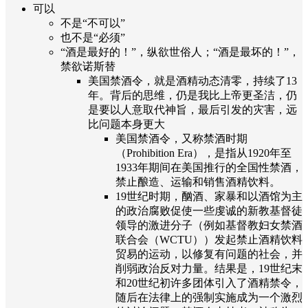
可以
不是“不可以”
也不是“必须”
“酒是最好的！”，纵欲世俗人；“酒是最坏的！”，
禁欲诺斯替
美国禁酒令，就是酒精动态清零，持续了13
年。背后的思维，仍是我比上帝更圣洁，仍
是要以人意取代神旨，最后引发的灾害，远
比问题本身更大
美国禁酒令，又称禁酒时期
（Prohibition Era），是指从1920年至
1933年期间在美国推行的全国性禁酒，
禁止酿造、运输和销售酒精饮料。
19世纪时期，酗酒、家暴和以酒馆为主
的政治腐败促使一些虔诚的新教基督徒
领导的激进分子（例如基督教妇女禁酒
联合会（WCTU））发起禁止酒精饮料
贸易的运动，以修复有问题的社会，并
削弱政治反对力量。结果是，19世纪末
和20世纪初许多团体引入了酒精禁令，
随后在法律上的强制实施成为一个激烈