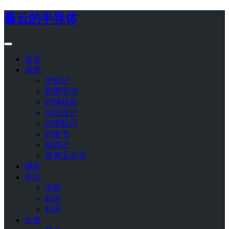
暮云的半导体
首页
讲章
申命记
阿摩司书
约翰福音
出埃及记
以斯帖记
约拿书
路得记
提摩太后书
课程
评论
书评
影评
时评
文章