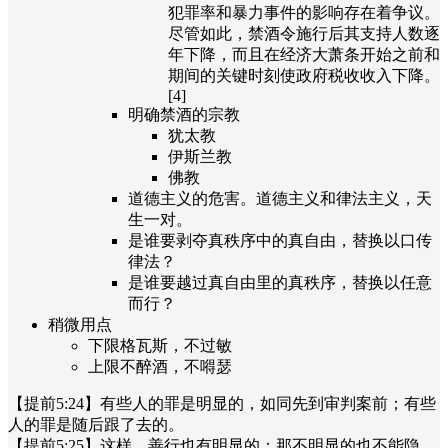
犯罪率和暴力事件的影响存在着争议。
尽管如此，禁酒令施行后其支持人数逐
年下降，而且在经济大萧条开始之前和
期间的关键时刻使政府税收收入下降。
[4]
明确禁酒的宗教
犹太教
伊斯兰教
佛教
道德主义的危害。道德主义和律法主义，天
生一对。
是谁要剥夺真秩序中的真自由，替换以口传
律法？
是谁要越过真自由里的真秩序，替换以任意
而行？
稍微用点
下限格瓦斯，不过敏
上限不醉酒，不嘚瑟
【提前5:24】有些人的罪是明显的，如同先到审判案前；有些
人的罪是随后跟了去的。
【提前5:25】这样，善行也有明显的；那不明显的也不能隐