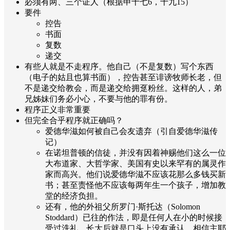
必须有两、三个证人（根据申十七6，十九15）
要件
控告
书面
复数
递交
有些人就是不走程序。他自己（不是复数）写个东西
（电子的姑且也算书面），控告甚至诽谤牧师长老，但
不是递交给教会，而是递交给拥趸粉丝。这样的人，弟
兄姊妹们务必小心，不要与他的罪有份。
程序正义非常重要
但完全合乎程序就正确吗？
爱德华滋如何被自己会友遗弃（引自爱德华滋传
记）
在诺坦普顿的信徒，并没有因着神赐他们这么一位
大布道家、大哲学家、美国有史以来罕有的属灵作
家而高兴。他们说爱德华滋不应该花那么多钱买新
书；甚至责怪他不应该每两年生一个孩子，增加教
堂的经济负担。
还有，他的外祖父所罗门·斯托达（Solomon
Stoddard）已往的作法，即是任何人在小的时候接
受过洗礼，长大后就是口头上没有承认、相信主耶