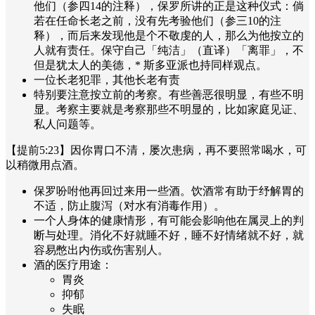
他们（参四14的注释），保罗所讲的正是这种仪式：倘
若在任命长老之前，没有先考验他们（参三10的注
释），而后来发现他是个不敬虔的人，那么为他按立的
人就有责任。保守自己「纯洁」（直译）「离罪」，不
但是犹太人的美德，* 斯多亚派也持同样观点。
一位长老犯罪，其他长老有责
特别要注意按立前的考察。有些善恶很明显，有些不明
显。考察主要就是考察那些不明显的，比如家庭见证、
私人问题等。
【提前5:23】因你胃口不清，屡次患病，再不要照常喝水，可
以稍微用点酒。
保罗吩咐他再回过来用一些酒。饮酒常有助于纾解胃的
不适，防止腹泻（对水有消毒作用）。
一个人身体的健康情形，有可能会影响他在属灵上的判
断与处理。消化不好就睡不好，睡不好情绪就不好，就
容易憋出内伤或伤害别人。
酒的医疗用途：
胃炎
抑郁
失眠