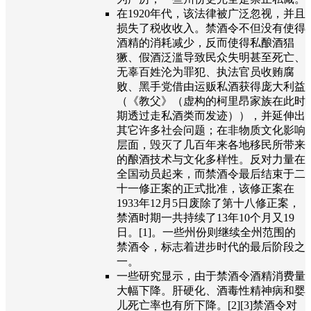
在1920年代，该法律被广泛忽视，并且
损失了税收收入。禁酒令不但没有使得
酒精的消耗减少，反而使得私酿酒猖
獗、假酒泛滥导致民众失明甚至死亡、
无辜百姓沦为罪犯、执法官员收贿腐
败、黑手党借由运贩私酒获得庞大利益
（《教父》（虚构的柯里昂家族在此时
期透过走私酒类而发迹）），并延伸出
其它许多社会问题；在非物质文化影响
层面，毁灭了几百年来各地移民所带来
的酿酒技术与文化多样性。反对力量在
全国动员起来，而禁酒令最后结束于二
十一修正案的正式批准，该修正案在
1933年12月5日废除了第十八修正案，
禁酒时期一共持续了13年10个月又19
日。[1]。一些州份则继续全州范围的
禁酒令，标志着进步时代的最后阶段之
一。
一些研究显示，由于禁酒令酒精消费量
大幅下降。肝硬化、酒毒性精神病和婴
儿死亡率也有所下降。[2][3]禁酒令对