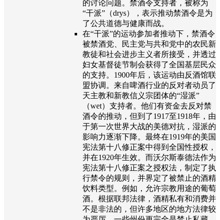
的讨论问题。禁酒令支持者，被称为
“干派”（drys），表示推动禁酒令是为
了公共道德与健康而战。
在“干派”的运动参加者推动下，禁酒令
被禁酒党、民主党与共和党中的农民新
教徒和社会进步主义者所接受，并透过
妇女基督徒节制会获得了全国基层民众
的支持。1900年后，该运动由反酒馆联
盟协调。来自啤酒行业的反对者动员了
天主教和新教信义宗团体的“湿派”
（wet）支持者。他们有资金去反对禁
酒令的推动，但到了1917至1918年，由
于第一次世界大战的美德对抗，湿派的
影响力逐渐下降。最终在1919年的美国
宪法第十八修正案中得到全国性授权，
并在1920年生效。而沃尔斯泰德法作为
宪法第十八修正案之授权法，制定了执
行禁令的规则，并界定了被禁止的酒精
饮料类型。例如，允许宗教用途的葡萄
酒。根据联邦法律，酒精私有和消费并
不是非法的，但许多地区的地方法律较
为严厉，一些州份更完全是禁止私藏。