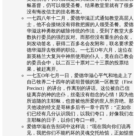
稣基督，仍可以领受圣餐。结果教堂里就有了很多
没有悔改信主的挂名教友。
一七四八年十二月，爱德华滋正式通知教堂高层人
士，他不会接纳没有得救把握的人领受圣餐。爱德
华滋这种勇敢的破除传统的作法，受到了教堂大多
数执行委员的强烈反对。而那些没有重生的会友，
则发动签名，获得二百多名会友附和，联名要求爱
德华滋辞去牧师的职位。一七五O年六月，这位在
新英格兰大复兴中神所使用的仆人，竟在自己教会
的委员会中，以二百三十票对二十三票的投票结
果，被赶离开。
一七五O年七月一日，爱德华滋心平气和地走上了
自己牧养二十四年的诺坦普顿的第一区教堂（First
Precinct）的讲台，作离别的讲话。这位被自己信
徒离弃的神的忠仆，丝毫没有怨念的心情！因为他
所追随的主耶稣，也曾被他所爱的世人所弃绝。那
天他读的经文是哥林多后书一章十四节：“正如你
们已经有几分认识我们，以我们夸口，好像我们在
主耶稣的日子，以你们夸口一样。”
爱德华滋在告别词中这样说：“现在我向你们说再
见，我把你们不能朽坏的灵魂交托给惦，正如惦曾