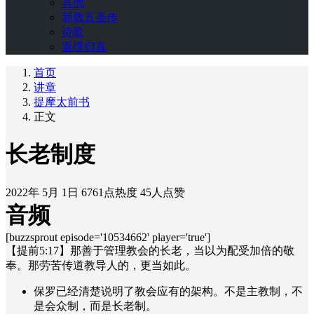
其他
新教五圣传
诗歌
返璞归真
首页
讲章
提摩太前书
正文
长老制度
2022年 5月 1日
6761点热度
45人点赞
音频
[buzzsprout episode='10534662' player='true']
【提前5:17】那善于管理教会的长老，当以为配受加倍的敬
奉。那劳苦传道教导人的，更当如此。
保罗已经清楚说明了教会应有的架构。不是主教制，不
是会众制，而是长老制。