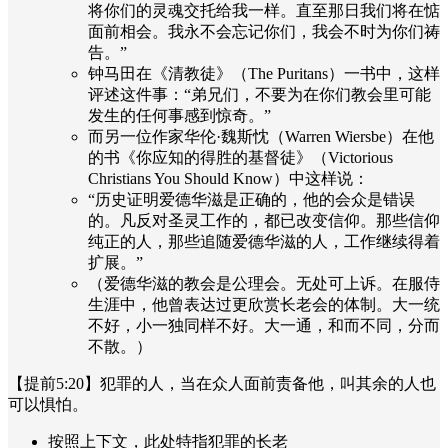
将你们的灵魂交托给我一样。直至那日我们将在惦
面前相会。我永不会忘记你们，我会不时为你们祷
告。”
钟马田在《清教徒》（The Puritans）一书中，这样
评述这件事：“弟兄们，不要为在你们教会里可能
发生的任何事感到惊奇。”
而另一位作家华伦·魏斯忱（Warren Wiersbe）在他
的书《你应知的得胜的基督徒》（Victorious
Christians You Should Know）中这样说：
“历史证明爱德华滋是正确的，他的会众是错误
的。凡反对圣灵工作的，都已改变信仰。那些信仰
纯正的人，那些追随爱德华滋的人，工作继续得着
扩展。”
（爱德华滋的教会是公理会。无处可上诉。在服侍
生涯中，他曾表达过更欣赏长老会的体制。大一统
不好，小一独同样不好。大一通，和而不同，分而
不散。）
【提前5:20】犯罪的人，当在众人面前责备他，叫其余的人也
可以惧怕。
按照上下文，此处特指犯罪的长老