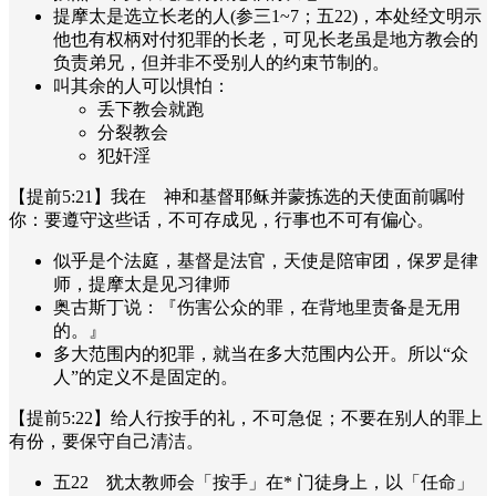
提摩太是选立长老的人(参三1~7；五22)，本处经文明示
他也有权柄对付犯罪的长老，可见长老虽是地方教会的
负责弟兄，但并非不受别人的约束节制的。
叫其余的人可以惧怕：
丢下教会就跑
分裂教会
犯奸淫
【提前5:21】我在 神和基督耶稣并蒙拣选的天使面前嘱咐
你：要遵守这些话，不可存成见，行事也不可有偏心。
似乎是个法庭，基督是法官，天使是陪审团，保罗是律
师，提摩太是见习律师
奥古斯丁说：『伤害公众的罪，在背地里责备是无用
的。』
多大范围内的犯罪，就当在多大范围内公开。所以“众
人”的定义不是固定的。
【提前5:22】给人行按手的礼，不可急促；不要在别人的罪上
有份，要保守自己清洁。
五22 犹太教师会「按手」在* 门徒身上，以「任命」