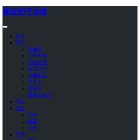
暮云的半导体
首页
讲章
申命记
阿摩司书
约翰福音
出埃及记
以斯帖记
约拿书
路得记
提摩太后书
课程
评论
书评
影评
时评
文章