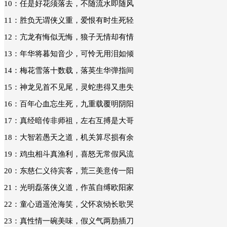
10
：任是好花须落去，不随流水即随风
11
：胜负无谓侠义重，爱恨有时生死轻
12
：亢龙有悔似无悔，狼子无情却有情
13
：年华将暮知音少，可怜无用泪如倾
14
：梅花雪落十数载，落英生华弹指间
15
：神龙见首不见尾，灵蛇患得又患失
16
：百年心血忘生死，九重载覆明阴阳
17
：真经暗传非师祖，左右互搏是大哥
18
：大智若愚天之道，机关算尽损有余
19
：鸡虫相斗真渔利，喜怒无常假风流
20
：东慈仁义待宾客，荒三美意传一阳
21
：光明磊落侠义道，作茧自缚欧阳家
22
：童心逍遥沧海笑，父怀哀恸长歌哭
23
：真性情一碗美味，假义气两肋插刀