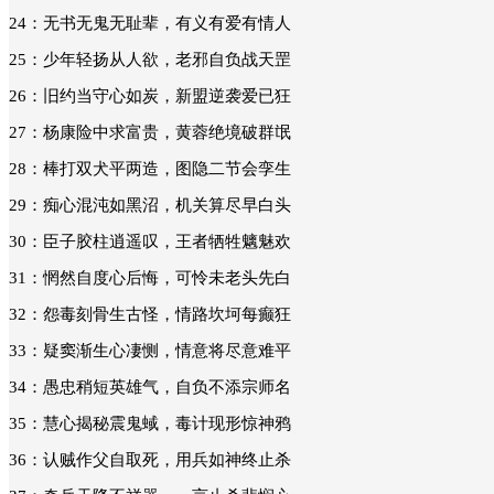
24
：无书无鬼无耻辈，有义有爱有情人
25
：少年轻扬从人欲，老邪自负战天罡
26
：旧约当守心如炭，新盟逆袭爱已狂
27
：杨康险中求富贵，黄蓉绝境破群氓
28
：棒打双犬平两造，图隐二节会孪生
29
：痴心混沌如黑沼，机关算尽早白头
30
：臣子胶柱逍遥叹，王者牺牲魑魅欢
31
：惘然自度心后悔，可怜未老头先白
32
：怨毒刻骨生古怪，情路坎坷每癫狂
33
：疑窦渐生心凄恻，情意将尽意难平
34
：愚忠稍短英雄气，自负不添宗师名
35
：慧心揭秘震鬼蜮，毒计现形惊神鸦
36
：认贼作父自取死，用兵如神终止杀