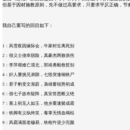
但基于因材施教原则，先不做过高要求，只要求平仄正确，节
我自己重写的回目如下：
1
：风雪夜因缘际会，牛家村生离死别
2
：假义士侥幸脱险，真豪杰两败俱伤
3
：李萍艰难亡漠北，郭靖勇毅救哲别
4
：奸人屡挑兄弟隙，七怪突逢铜铁尸
5
：君子豹变文渐蔚，枭雄蓄锐势初成
6
：假七子故布疑阵，真安答恩断义绝
7
：塞上初见人如玉，他乡重逢鬓成霜
8
：铁脚有义纨绔笑，毒掌无情血竭枯
9
：风霜满面老穆易，铁枪忤逆少完颜