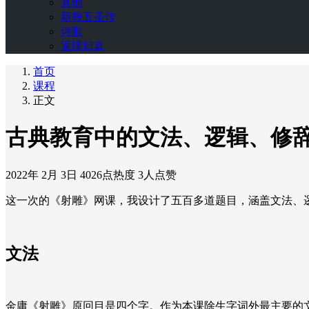
其他
新教五圣传
诗歌
返璞归真
首页
课程
正文
古典教育中的文法、逻辑、修
2022年 2月 3日
4026点热度
3人点赞
这一次的《射雕》网课，我设计了五百多道题目，涵盖文法、
文法
金庸《射雕》原回目是四个字。作为本课除生字词外最主要的