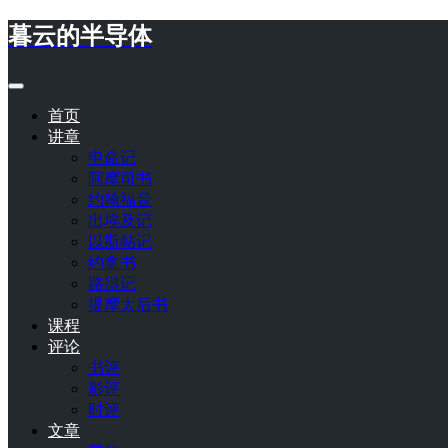
暮云的半导体
首页
讲章
申命记
阿摩司书
约翰福音
出埃及记
以斯帖记
约拿书
路得记
提摩太后书
课程
评论
书评
影评
时评
文章