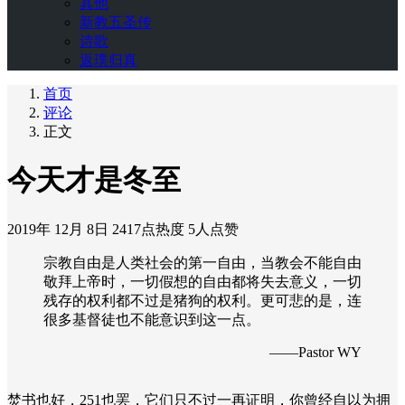
其他
新教五圣传
诗歌
返璞归真
首页
评论
正文
今天才是冬至
2019年 12月 8日
2417点热度
5人点赞
宗教自由是人类社会的第一自由，当教会不能自由
敬拜上帝时，一切假想的自由都将失去意义，一切
残存的权利都不过是猪狗的权利。更可悲的是，连
很多基督徒也不能意识到这一点。
——Pastor WY
焚书也好，251也罢，它们只不过一再证明，你曾经自以为拥