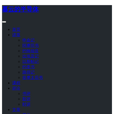
暮云的半导体
首页
讲章
申命记
阿摩司书
约翰福音
出埃及记
以斯帖记
约拿书
路得记
提摩太后书
课程
评论
书评
影评
时评
文章