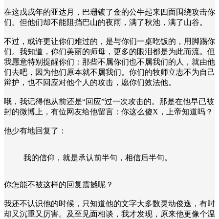
在这戊戌年的亚达月，巴珊镀了金的公牛起来四面围绕攻击你
们。但他们却不能阻挡巴山的夜雨，满了秋池，满了山谷。
不过，或许更让你们难过的，是与你们一桌吃饭的，用脚踢你
们。我知道，你们美丽的师母，更多的眼泪都是为此而流。但
我愿意特别提醒你们：那些不属你们也不属我们的人，就由他
们去吧，因为他们原本就不属我们。你们的牧师立志不为自己
辩护，也不回应对他个人的攻击，愿你们效法他。
哦，我记得他从前还是“回应”过一次攻击的。那是在他早已被
封的微博上，有位网友给他留言：你这么傻X，上帝知道吗？
他少有地回复了：
我的信仰，就是承认前半句，相信后半句。
你怎能不被这样的回复震撼呢？
我还不认识他的时候，只知道他的文字大多数灵动俊逸，有时
却又沉重又厉害。及至见面相谈，我才发现，原来他更像个温