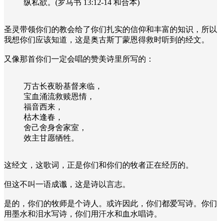
纵私欲。(罗马书 13:12-14 和合本)
圣灵带领你们的教会给了你们扎实的信仰和丰富的知识，所以
我想你们应该知道，这是奥古斯丁蒙恩得救时听到的经文。
又像那首你们一定会唱的赞美诗里所写的：
万古长夜盼基督来临，
宝血涌流救赎恩情，
福音西来，
枯木逢春，
舍己舍身舍家室，
效主甘愿牺牲。
这经文，这歌词，正是你们和你们的牧者正在经历的。
但这不叫一语成谶，这是诗以言志。
是的，你们的牧师是个诗人。或许因此，你们都爱写诗。你们
用墨水和泪水写诗，你们用汗水和血水唱诗。