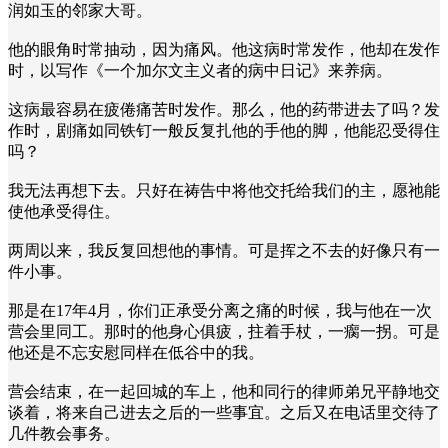
润如玉的邻家大哥。
他的眼角时常抽动，因为痛风。他这病时常发作，他却在发作
时，以写作《一个加尔文主义者的病中日记》来养病。
这病最容易在疲倦痛苦时发作。那么，他的药带进去了吗？发
作时，剧痛如同铁钉一般反复扎他的手他的脚，他能忍受得住
吗？
我无法再想下去。只好在祷告中将他交托给我们的主，愿祂能
使他承受得住。
两周以来，我反复回想他的事情。可是挥之不去的好像只有一
件小事。
那是在17年4月，你们正承受分离之痛的时候，我与他在一次
营会里同工。那时的他身心俱疲，拄着手杖，一瘸一拐。可是
他还是不忘安慰同样在低谷中的我。
营会结束，在一起回城的车上，他和同行的律师弟兄平静地交
谈着，将来自己进去之后的一些事宜。之后又在电话里交待了
几件教会事务。