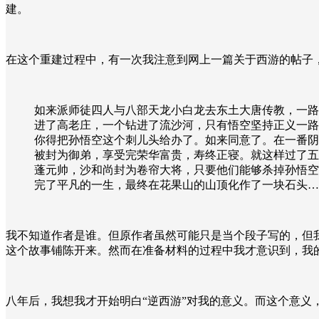
建。
在这个重建过程中，有一次我注意到网上一篇关于西游的帖子
如来派师徒四人与八部天龙小白龙去东土大唐传教，一路
进了高老庄，一个钻进了流沙河，只有悟空坚持正义一路
你得把孙悟空这个刺儿头给办了。如来同意了。在一番阴
被封为御弟，享受完荣华富贵，寿终正寝。就这样过了五
蓬元帅，沙和尚封为卷帘大将，只要他们能够杀掉孙悟空
完了平凡的一生，最终在花果山的山顶化作了一块石头…
我不知道作者是谁。但原作者虽然可能只是当个段子写的，但
这个故事铺陈开来。然而在准备材料的过程中我才意识到，我
八年后，我想我才开始明白“逆西游”对我的意义。而这个意义