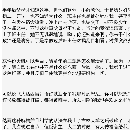
半年后父母才知道这事。但他们软弱，不敢惹他。于是我只好
初二一开学，也不知道为什么，班主任也是处处针对我，甚至
了。白天在宿舍睡觉，晚上出去游荡。也结交了一些不良少年
活在罪恶中。不过这些事父母都不知道。当时的我浑浑噩噩，
上了班主任，她不无讥讽地说，呦，你还知道来啊，你来干什
政治还是满分。于是寒假过后班主任对我刮目相看，对我突然
或许你大概可以明白，我童年的三观是怎么崩溃的了。因为一
道，我自己实在也并不是什么好东西，偷盗，抢劫，我都干过
这种折磨，并且反倒促使我更拼命地想要解构一切。
可以说《大话西游》恰好就迎合了我那时的想法。你可以想想“
辉形象都得被打破，都得被嘲弄。所以同期的我也喜欢尼采和
然而这种解构并且纠结的活法在我上了吉林大学之后破碎了。
了。几次想过自杀。但感谢主，大二的时候，有人传福音给我