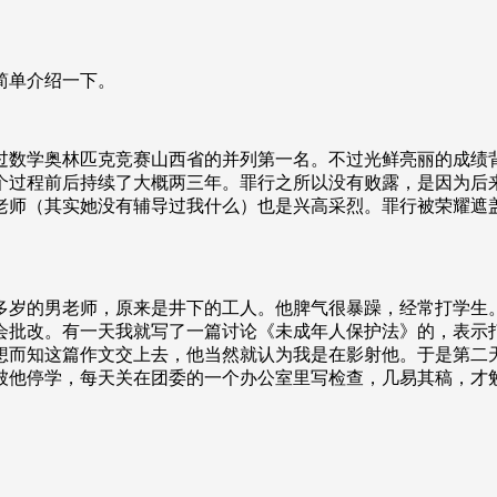
简单介绍一下。
过数学奥林匹克竞赛山西省的并列第一名。不过光鲜亮丽的成绩
个过程前后持续了大概两三年。罪行之所以没有败露，是因为后
老师（其实她没有辅导过我什么）也是兴高采烈。罪行被荣耀遮
多岁的男老师，原来是井下的工人。他脾气很暴躁，经常打学生
会批改。有一天我就写了一篇讨论《未成年人保护法》的，表示
想而知这篇作文交上去，他当然就认为我是在影射他。于是第二
被他停学，每天关在团委的一个办公室里写检查，几易其稿，才