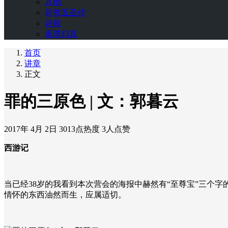
其他
新教五圣传
诗歌
返璞归真
首页
讲章
正文
罪的三原色 | 文：郭暮云
2017年 4月 2日
3013点热度
3人点赞
西游记
当已经
38
岁的我看到本次营会的海报中赫然有“至尊宝”三个字
情怀的东西油然而生，应属适切。