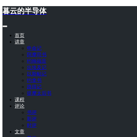
暮云的半导体
首页
讲章
申命记
阿摩司书
约翰福音
出埃及记
以斯帖记
约拿书
路得记
提摩太后书
课程
评论
书评
影评
时评
文章