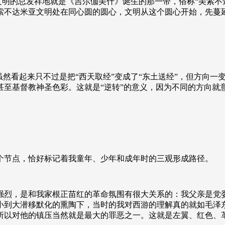
界文明的总发祥地就是《吉尔伽美什》诞生的那一带，俗称“美索
索不达米亚文明处在同心圆的圆心，文明从这个圆心开始，先蔓
虽然看起来只不过是把“西天取经”变成了“东土送经”，但方向
甚至基督教神圣色彩。这就是“逆转”的意义，因为不同的方向就
个节点，恰好标记着我童年、少年和成年时的三观形成路径。
强烈，是和我家根正苗红的革命氛围有很大关系的：我父亲是党
小到大潜移默化的熏陶下，当时的我对西游的理解真的就如毛泽
所以对他的镇压当然就是最大的罪恶之一。这就是左翼、红色、