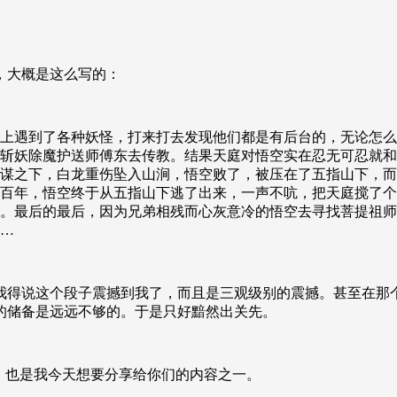
，大概是这么写的：
上遇到了各种妖怪，打来打去发现他们都是有后台的，无论怎么
斩妖除魔护送师傅东去传教。结果天庭对悟空实在忍无可忍就和
谋之下，白龙重伤坠入山涧，悟空败了，被压在了五指山下，而
百年，
悟空终于从五指山下逃了出来，一声不吭，把天庭搅了个
。最后的最后，因为兄弟相残而心灰意冷的悟空去寻找菩提祖师
…
我得说这个段子震撼到我了，而且是三观级别的震撼。甚至在那
的储备是远远不够的。于是只好黯然出关先。
，也是我今天想要分享给你们的内容之一。