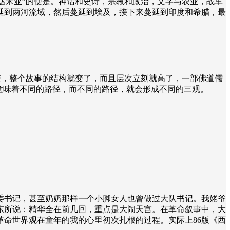
不达米亚”的便是。神话和史诗，宗教和政治，文字与农业，战车
延到两河流域，然后蔓延到埃及，接下来蔓延到印度和希腊，最
一变，整个故事的结构就变了，而且层次立刻就高了，一部佛道儒
意味着不同的路径，而不同的路径，就会形成不同的三观。
委书记，甚至奶奶那样一个小脚女人也曾做过大队书记。我姥爷
东所说：精华全在前几回，重点是大闹天宫。在革命叙事中，大
革命世界观在童年的我的心里初次扎根的过程。实际上
86
版《西