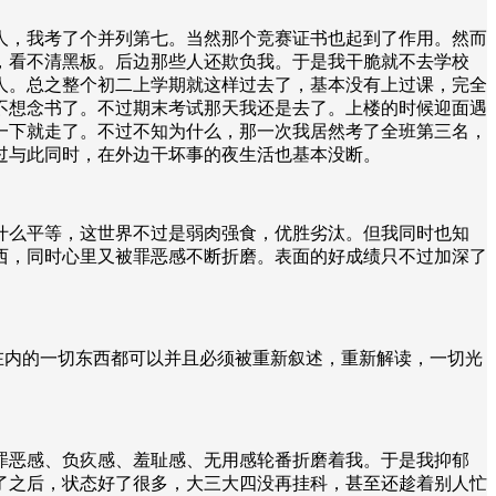
人，我考了个并列第七。当然那个竞赛证书也起到了作用。然而
，看不清黑板。后边那些人还欺负我。于是我干脆就不去学校
人。总之整个初二上学期就这样过去了，基本没有上过课，完全
不想念书了。不过期末考试那天我还是去了。上楼的时候迎面遇
一下就走了。不过不知为什么，那一次我居然考了全班第三名，
过与此同时，在外边干坏事的夜生活也基本没断。
什么平等，这世界不过是弱肉强食，优胜劣汰。但我同时也知
西，同时心里又被罪恶感不断折磨。表面的好成绩只不过加深了
在内的一切东西都可以并且必须被重新叙述，重新解读，一切光
罪恶感、负疚感、羞耻感、无用感轮番折磨着我。于是我抑郁
了之后，状态好了很多，大三大四没再挂科，甚至还趁着别人忙