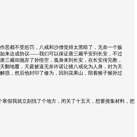
作恶都不受惩罚，八戒和沙僧觉得太黑暗了，无奈一个躲
如来达成协议——我们可以保证唐三藏平安到长安，不过
唐三藏却抛弃了孙悟空，孤身来到长安，在长安传完教，
天翻地覆，天庭被逼无奈许诺让猪八戒化为人身，封为天
解惑，然后他封印了修为，回到花果山，陪着猴子猴孙过
个寒假我就立刻找了个地方，闭关了十五天，想要搜集材料，把