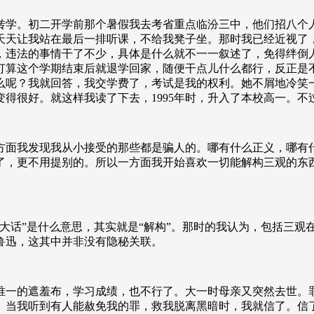
转学。初二开学前那个暑假我去考省重点临汾三中，他们招八个
天天让我站在最后一排听课，不给我凳子坐。那时我已经近视了
，违法的事情干了不少，具体是什么就不一一叙述了，免得绊倒
打算这个学期结束后就退学回家，随便干点儿什么都行，反正是
么呢？我就回答，我交学费了，考试是我的权利。她不屑地冷笑
变得很好。就这样我读了下去，
1995
年时，升入了本校高一。不
方面我发现我从小接受的那些都是骗人的。哪有什么正义，哪有
了，更不用提别的。所以一方面我开始喜欢一切能解构三观的东
大话”是什么意思，其实就是“解构”。那时的我认为，包括三观
鲁迅，这其中并非没有隐秘关联。
唯一的遮羞布，学习成绩，也不行了。大一时母亲又突然去世。
。当我听到有人能赦免我的罪，救我脱离黑暗时，我就信了。信