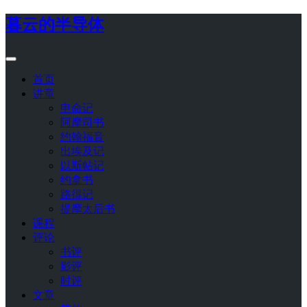
暮云的半导体
首页
讲章
申命记
阿摩司书
约翰福音
出埃及记
以斯帖记
约拿书
路得记
提摩太后书
课程
评论
书评
影评
时评
文章