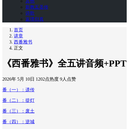
其他
新教五圣传
诗歌
返璞归真
首页
讲章
西番雅书
正文
《西番雅书》全五讲音频+PPT
2026年 5月 10日
1202点热度
9人点赞
番（一）：遗传
番（二）：提灯
番（三）：废土
番（四）：逆城