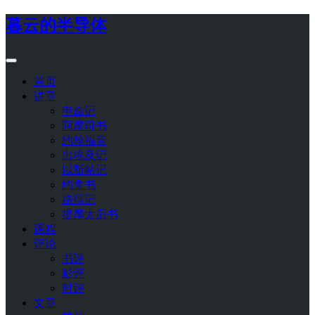
暮云的半导体
首页
讲章
申命记
阿摩司书
约翰福音
出埃及记
以斯帖记
约拿书
路得记
提摩太后书
课程
评论
书评
影评
时评
文章