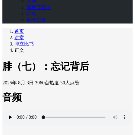
其他
新教五圣传
诗歌
返璞归真
首页
讲章
腓立比书
正文
腓（七）：忘记背后
2025年 8月 3日
3960点热度
30人点赞
音频