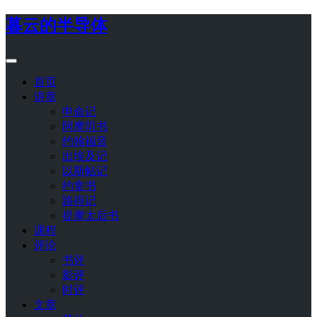
暮云的半导体
首页
讲章
申命记
阿摩司书
约翰福音
出埃及记
以斯帖记
约拿书
路得记
提摩太后书
课程
评论
书评
影评
时评
文章