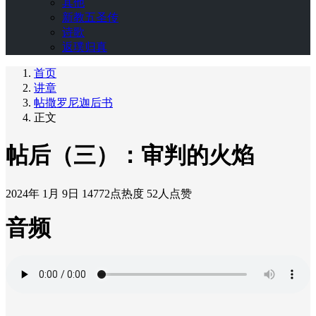
其他
新教五圣传
诗歌
返璞归真
首页
讲章
帖撒罗尼迦后书
正文
帖后（三）：审判的火焰
2024年 1月 9日
14772点热度
52人点赞
音频