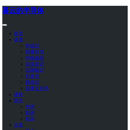
暮云的半导体
首页
讲章
申命记
阿摩司书
约翰福音
出埃及记
以斯帖记
约拿书
路得记
提摩太后书
课程
评论
书评
影评
时评
文章