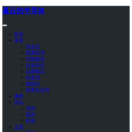
暮云的半导体
首页
讲章
申命记
阿摩司书
约翰福音
出埃及记
以斯帖记
约拿书
路得记
提摩太后书
课程
评论
书评
影评
时评
文章