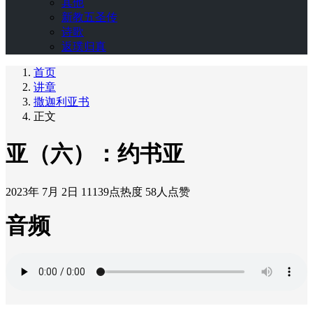
其他
新教五圣传
诗歌
返璞归真
首页
讲章
撒迦利亚书
正文
亚（六）：约书亚
2023年 7月 2日
11139点热度
58人点赞
音频