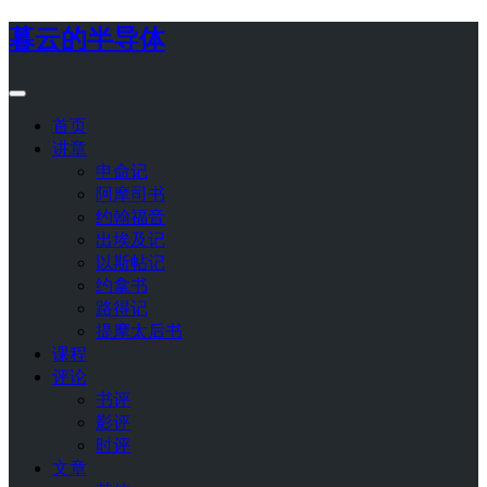
暮云的半导体
首页
讲章
申命记
阿摩司书
约翰福音
出埃及记
以斯帖记
约拿书
路得记
提摩太后书
课程
评论
书评
影评
时评
文章