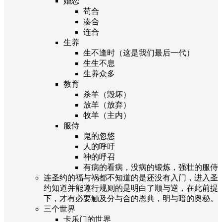
婚恋
苟合
凑合
连合
生养
生不逢时（这是我们最后一代）
生生不息
生养众多
教育
杀羊（毁坏）
放羊（放弃）
牧羊（主内）
服侍
鬼的忽悠
人的呼吁
神的呼召
有病的看病，没病的锻炼，强壮的服侍
连圣约的福与祸都不知道的是还没有入门，进入圣
约知道并能遵行规则的是明白了顺与逆，在此前提
下，才有必要触及分与合的恩典，明与暗的奥秘。
三个世界
卡乐门的世界