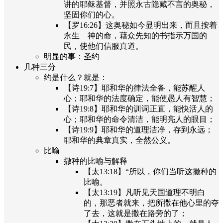
讲的耶稣基督，并照永古隐藏不言的奥秘，
坚固你们的心。
【罗16:26】这奥秘如今显明出来，而且按着
永生 神的命，藉众先知的书指示万国的
民，使他们信服真道。
明显的事：圣约
几种三分
约是什么？就是：
【诗19:7】耶和华的律法全备，能苏醒人
心；耶和华的法度确定，能使愚人有智慧；
【诗19:8】耶和华的训词正直，能快活人的
心；耶和华的命令清洁，能明亮人的眼目；
【诗19:9】耶和华的道理洁净，存到永远；
耶和华的典章真实，全然公义。
比喻
撒种的比喻与解释
【太13:18】“所以，你们当听这撒种的
比喻。
【太13:19】凡听见天国道理不明白
的，那恶者就来，把所撒在他心里的夺
了去，这就是撒在路旁的了；