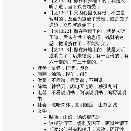
【太13:20】撒在石头地上的，就是人
听了道，当下欢喜领受，
【太13:21】只因心里没有根，不过是
暂时的，及至为道遭了患难，或是受了
逼迫，立刻就跌倒了；
【太13:22】撒在荆棘里的，就是人听
了道，后来有世上的思虑，钱财的迷
惑，把道挤住了，不能结实；
【太13:23】撒在好地上的，就是人听
道明白了，后来结实，有一百倍的，有
六十倍的，有三十倍的。”
弹琴：乱弹，打谱，即兴
画画：涂鸦，模仿，创作
做菜：不靠谱，靠菜谱，不用谱
练武：神经刀，闪电五连鞭，独孤九剑
电器：不看说明书，阅读说明书，编写说明
书
社会：黑暗森林，文明国度，山巅之城
文学：
咕噜，山姆，汤姆庞巴迪
迷糊驴假王，缇利安国王，阿斯兰狮王
斯麦尔佳科夫和伊凡，米沙，阿辽沙