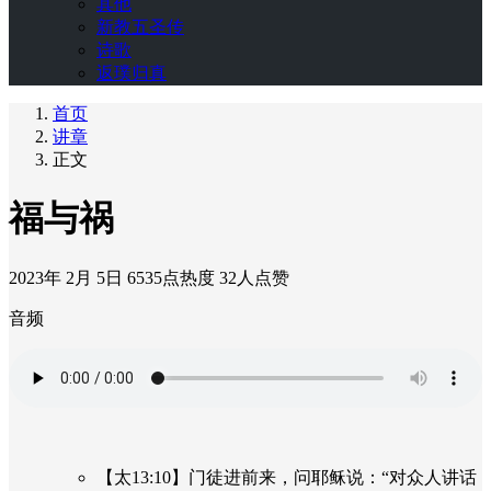
其他
新教五圣传
诗歌
返璞归真
首页
讲章
正文
福与祸
2023年 2月 5日
6535点热度
32人点赞
音频
【太13:10】门徒进前来，问耶稣说：“对众人讲话