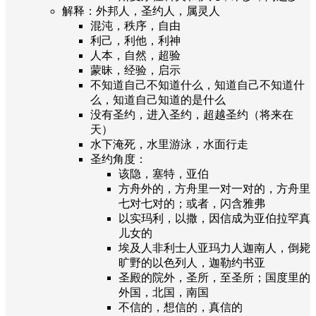
解释：外邦人，圣约人，属灵人
混沌，秩序，自由
利己，利他，利神
人本，自然，超验
蒙昧，经验，启示
不知道自己不知道什么，知道自己不知道什
么，知道自己知道的是什么
没有圣约，进入圣约，超越圣约（将来在
天）
水下淹死，水里游泳，水面行走
圣约角度：
该隐，塞特，亚伯
方舟外的，方舟里一对一对的，方舟里
七对七对的；或者，闪含雅弗
以实玛利，以撒，因信成为亚伯拉罕真
儿女的
埃及人非利士人亚玛力人迦南人，倒毙
旷野的以色列人，迦勒约书亚
圣殿的院外，圣所，至圣所；国度里的
外国，北国，南国
不信的，想信的，真信的