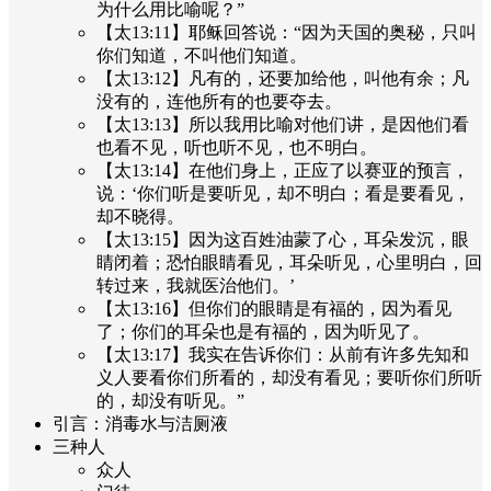
为什么用比喻呢？”
【太13:11】耶稣回答说：“因为天国的奥秘，只叫
你们知道，不叫他们知道。
【太13:12】凡有的，还要加给他，叫他有余；凡
没有的，连他所有的也要夺去。
【太13:13】所以我用比喻对他们讲，是因他们看
也看不见，听也听不见，也不明白。
【太13:14】在他们身上，正应了以赛亚的预言，
说：‘你们听是要听见，却不明白；看是要看见，
却不晓得。
【太13:15】因为这百姓油蒙了心，耳朵发沉，眼
睛闭着；恐怕眼睛看见，耳朵听见，心里明白，回
转过来，我就医治他们。’
【太13:16】但你们的眼睛是有福的，因为看见
了；你们的耳朵也是有福的，因为听见了。
【太13:17】我实在告诉你们：从前有许多先知和
义人要看你们所看的，却没有看见；要听你们所听
的，却没有听见。”
引言：消毒水与洁厕液
三种人
众人