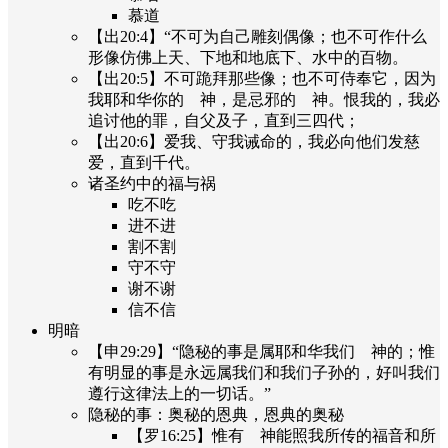
慕道
【出20:4】“不可为自己雕刻偶像；也不可作什么
形像仿佛上天、下地和地底下、水中的百物。
【出20:5】不可跪拜那些像；也不可侍奉它，因为
我耶和华你的 神，是忌邪的 神。恨我的，我必
追讨他的罪，自父及子，直到三四代；
【出20:6】爱我、守我诫命的，我必向他们发慈
爱，直到千代。
诸圣约中的福与祸
吃不吃
进不进
割不割
守不守
谢不谢
信不信
明暗
【申29:29】“隐秘的事是属耶和华我们 神的；惟
有明显的事是永远属我们和我们子孙的，好叫我们
遵行这律法上的一切话。”
隐秘的事：奥秘的恩典，恩典的奥秘
【罗16:25】惟有 神能照我所传的福音和所