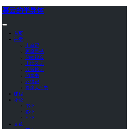
暮云的半导体
首页
讲章
申命记
阿摩司书
约翰福音
出埃及记
以斯帖记
约拿书
路得记
提摩太后书
课程
评论
书评
影评
时评
文章