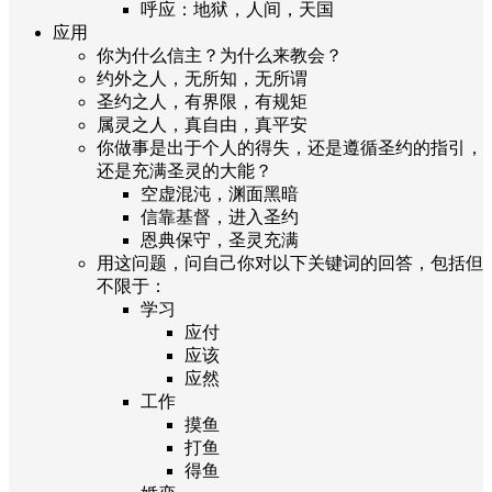
呼应：地狱，人间，天国
应用
你为什么信主？为什么来教会？
约外之人，无所知，无所谓
圣约之人，有界限，有规矩
属灵之人，真自由，真平安
你做事是出于个人的得失，还是遵循圣约的指引，
还是充满圣灵的大能？
空虚混沌，渊面黑暗
信靠基督，进入圣约
恩典保守，圣灵充满
用这问题，问自己你对以下关键词的回答，包括但
不限于：
学习
应付
应该
应然
工作
摸鱼
打鱼
得鱼