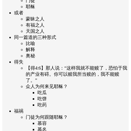
门徒
耶稣
或者
蒙昧之人
有福之人
天国之人
同一篇道的三种形式
比喻
解释
奥秘
得失
【得4:6】那人说：“这样我就不能赎了，恐怕于我
的产业有碍。你可以赎我所当赎的，我不能赎
了。”
众人为何来见耶稣？
吃瓜
吃饼
吃药
福祸
门徒为何跟随耶稣？
慕容
慕名