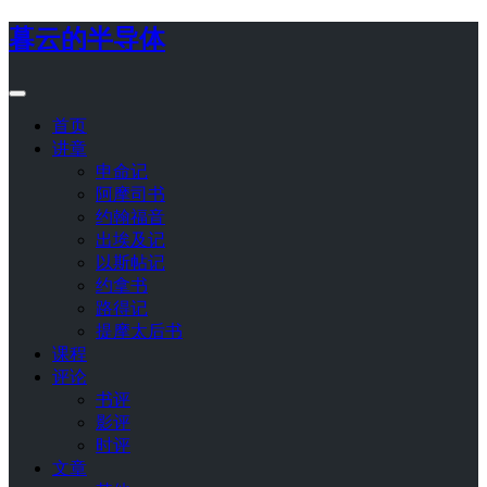
暮云的半导体
首页
讲章
申命记
阿摩司书
约翰福音
出埃及记
以斯帖记
约拿书
路得记
提摩太后书
课程
评论
书评
影评
时评
文章