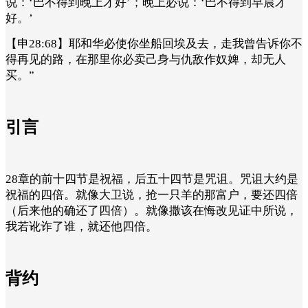
说：‘巴不得到晚上才好’；晚上必说：‘巴不得到早晨才
好。’
【申28:68】耶和华必使你坐船回埃及去，走我曾告诉你不
得再见的路，在那里你必卖己身与仇敌作奴婢，却无人
买。”
引言
28章的前十四节是祝福，后五十四节是咒诅。咒诅大约是
祝福的四倍。就像大卫说，抢一只羊的那富户，要还四倍
（后来他的确还了四倍）。就像撒该在悔改见证中所说，
我若讹诈了谁，就还他四倍。
背约