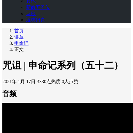
其他
新教五圣传
诗歌
返璞归真
首页
讲章
申命记
正文
咒诅 | 申命记系列（五十二）
2021年 1月 17日
3330点热度
0人点赞
音频