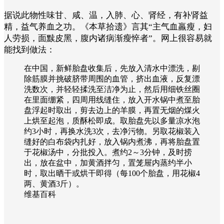
据说此物性味甘、咸、温，入肺、心、肾经，有补肾益
精，益气养血之功。《本草拾遗》言其“主气血羸瘦，妇
人劳损，面黩皮黑，腹内诸病渐瘦悴者”。网上很容易就
能找到做法：
在中国，新鲜胎盘收集后，先放入清水中漂洗，剔
除筋膜并挑破脐带周围的血管，挤出血液，反复漂
洗数次，并轻轻揉洗至洁净为止，然后用细铁丝圈
在里面绷紧，四周用线缝住，放入开水锅中煮至胎
盘浮起时取出，剪去边上的羊膜，再置无烟的煤火
上烘至起泡，质酥松即成。取胎盘先以多量凉水泡
约3小时，再换水洗3次，去净污物。另取花椒装入
缝好的白布袋内扎好，放入锅内煮沸，再将胎盘置
于花椒汤中，分批投入。煮约2～3分钟，及时捞
出，放在盆中，加黄酒拌匀，置笼屉内蒸约半小
时，取出晒干或烘干即得（每100个胎盘，用花椒4
两、黄酒3斤）。
维基百科