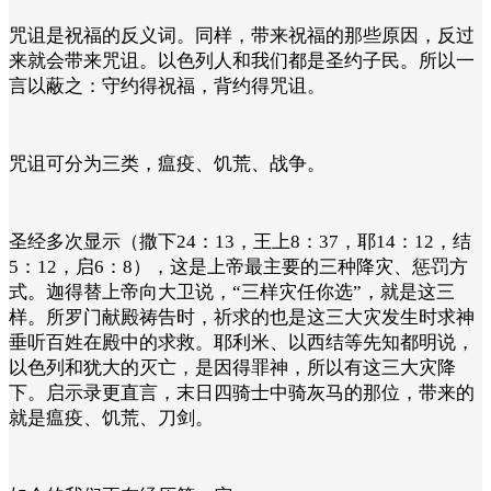
咒诅是祝福的反义词。同样，带来祝福的那些原因，反过
来就会带来咒诅。以色列人和我们都是圣约子民。所以一
言以蔽之：守约得祝福，背约得咒诅。
咒诅可分为三类，瘟疫、饥荒、战争。
圣经多次显示（撒下24：13，王上8：37，耶14：12，结
5：12，启6：8），这是上帝最主要的三种降灾、惩罚方
式。迦得替上帝向大卫说，“
三样灾任你选
”，就是这三
样。所罗门献殿祷告时，祈求的也是这三大灾发生时求神
垂听百姓在殿中的求救。耶利米、以西结等先知都明说，
以色列和犹大的灭亡，是因得罪神，所以有这三大灾降
下。启示录更直言，末日四骑士中骑灰马的那位，带来的
就是瘟疫、饥荒、刀剑。