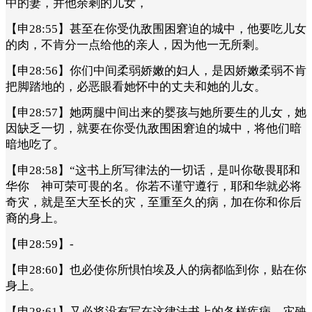
中的妻，并他余剩的儿女，
【申28:55】甚至在你受仇敌围困窘迫的城中，他要吃儿女
的肉，不肯分一点给他的亲人，因为他一无所剩。
【申28:56】你们中间柔弱娇嫩的妇人，是因娇嫩柔弱不肯
把脚踏地的，必恶眼看她怀中的丈夫和她的儿女。
【申28:57】她两腿中间出来的婴孩与她所要生的儿女，她
因缺乏一切，就要在你受仇敌围困窘迫的城中，将他们暗
暗地吃了。
【申28:58】“这书上所写律法的一切话，是叫你敬畏耶和
华你 神可荣可畏的名。你若不谨守遵行，耶和华就必将
奇灾，就是至大至长的灾，至重至久的病，加在你和你后
裔的身上。
【申28:59】-
【申28:60】也必使你所惧怕埃及人的病都临到你，贴在你
身上。
【申28:61】又必将没有写在这律法书上的各样疾病、灾殃