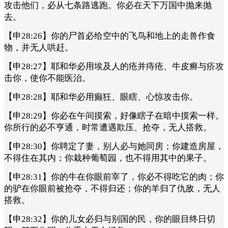
攻击他们，必从七条路逃跑。你必在天下万国中抛来抛
去。
【申28:26】你的尸首必给空中的飞鸟和地上的走兽作食
物，并无人哄赶。
【申28:27】耶和华必用埃及人的疮并痔疮、牛皮癣与疥攻
击你，使你不能医治。
【申28:28】耶和华必用癫狂、眼瞎、心惊攻击你。
【申28:29】你必在午间摸索，好像瞎子在暗中摸索一样。
你所行的必不亨通，时常遭遇欺压、抢夺，无人搭救。
【申28:30】你聘定了妻，别人必与她同房；你建造房屋，
不得住在其内；你栽种葡萄园，也不得用其中的果子。
【申28:31】你的牛在你眼前宰了，你必不得吃它的肉；你
的驴在你眼前被抢夺，不得归还；你的羊归了仇敌，无人
搭救。
【申28:32】你的儿女必归与别国的民，你的眼目终日切