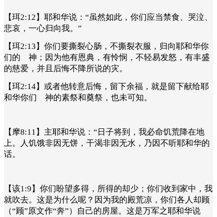
【珥2:12】耶和华说：“虽然如此，你们应当禁食、哭泣、
悲哀，一心归向我。”
【珥2:13】你们要撕裂心肠，不撕裂衣服，归向耶和华你
们的 神；因为他有恩典，有怜悯，不轻易发怒，有丰盛
的慈爱，并且后悔不降所说的灾。
【珥2:14】或者他转意后悔，留下余福，就是留下献给耶
和华你们 神的素祭和奠祭，也未可知。
【摩8:11】主耶和华说：“日子将到，我必命饥荒降在地
上。人饥饿非因无饼，干渴非因无水，乃因不听耶和华的
话。
【该1:9】你们盼望多得，所得的却少；你们收到家中，我
就吹去。这是为什么呢？因为我的殿荒凉，你们各人却顾
（“顾”原文作“奔”）自己的房屋。这是万军之耶和华说