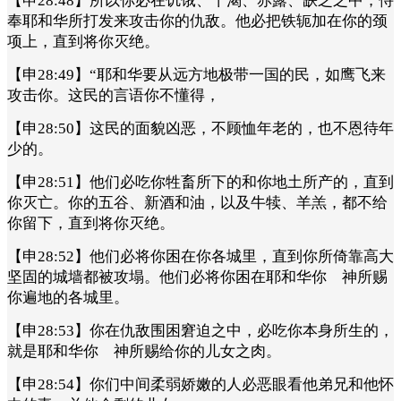
【申28:48】所以你必在饥饿、干渴、赤露、缺乏之中，侍
奉耶和华所打发来攻击你的仇敌。他必把铁轭加在你的颈
项上，直到将你灭绝。
【申28:49】“耶和华要从远方地极带一国的民，如鹰飞来
攻击你。这民的言语你不懂得，
【申28:50】这民的面貌凶恶，不顾恤年老的，也不恩待年
少的。
【申28:51】他们必吃你牲畜所下的和你地土所产的，直到
你灭亡。你的五谷、新酒和油，以及牛犊、羊羔，都不给
你留下，直到将你灭绝。
【申28:52】他们必将你困在你各城里，直到你所倚靠高大
坚固的城墙都被攻塌。他们必将你困在耶和华你 神所赐
你遍地的各城里。
【申28:53】你在仇敌围困窘迫之中，必吃你本身所生的，
就是耶和华你 神所赐给你的儿女之肉。
【申28:54】你们中间柔弱娇嫩的人必恶眼看他弟兄和他怀