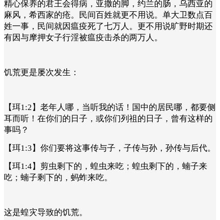
精心保养的君王会得病，亚撒的脚，约兰的肠，乌西亚的
麻风，希西家的疮。民间百姓就更不用说。单大卫数点百
姓一事，民间就因瘟疫死了七万人。更不用说旷野时期还
有因与摩押女子行淫被瘟疫击杀的两万人。
饥荒更是屡次发生：
【珥1:2】老年人哪，当听我的话！国中的居民哪，都要侧
耳而听！在你们的日子，或你们列祖的日子，曾有这样的
事吗？
【珥1:3】你们要将这事传与子，子传与孙，孙传与后代。
【珥1:4】剪虫剩下的，蝗虫来吃；蝗虫剩下的，蝻子来
吃；蝻子剩下的，蚂蚱来吃。
这是蝗灾导致的饥荒。