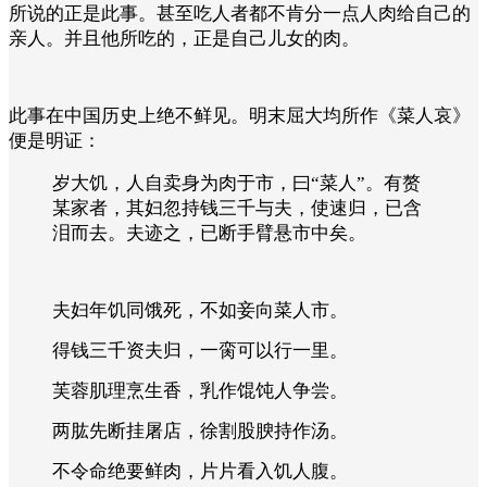
所说的正是此事。甚至吃人者都不肯分一点人肉给自己的
亲人。并且他所吃的，正是自己儿女的肉。
此事在中国历史上绝不鲜见。明末屈大均所作《菜人哀》
便是明证：
岁大饥，人自卖身为肉于市，曰“菜人”。有赘
某家者，其妇忽持钱三千与夫，使速归，已含
泪而去。夫迹之，已断手臂悬市中矣。
夫妇年饥同饿死，不如妾向菜人市。
得钱三千资夫归，一脔可以行一里。
芙蓉肌理烹生香，乳作馄饨人争尝。
两肱先断挂屠店，徐割股腴持作汤。
不令命绝要鲜肉，片片看入饥人腹。