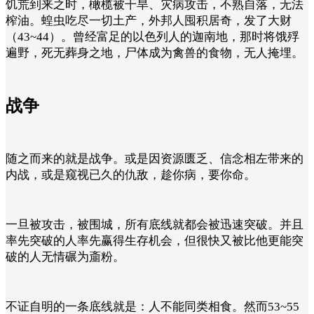
饥荒到来之时，橄榄被干旱、灾病攻击，不熟自落，无法
榨油。蝗虫吃尽一切土产，外邦人囤积居奇，发了大财
（43~44）。曾经富足的以色列人的迦南地，那时将饿殍
遍野，
死无葬身之地
，尸体成为禽兽的食物，无人掩埋。
战争
随之而来的就是战争。或是因资源匮乏、信念相左带来的
内战，或是窥视已久的仇敌，趁你病，要你命。
一旦被攻击，被围城，所有底线就都会被迅速突破。并且
率先突破的人率先赢得生存机会，但很快又被比他更能突
破的人无情碾为齑粉。
不证自明的一条底线就是：人不能同类相食。然而53~55