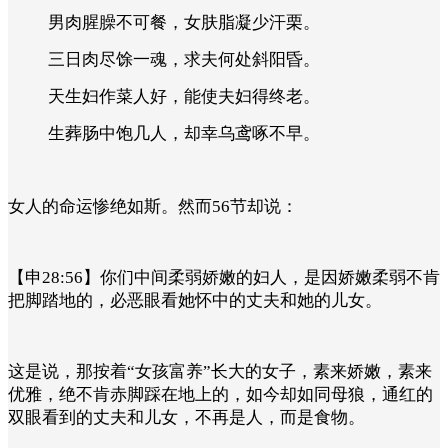
男肉腥臊不可餐，女肤脂凝少汗栗。
三日肉尽馀一魂，求夫何处斜阳昏。
天生妇作菜人好，能使夫妇得终老。
生葬肠中饱几人，却幸乌鸢啄不早。
女人的命运惨绝如斯。然而56节却说：
【申28:56】你们中间柔弱娇嫩的妇人，是因娇嫩柔弱不肯
把脚踏地的，必恶眼看她怀中的丈夫和她的儿女。
这是说，那按着“女孩富养”长大的女子，素来娇嫩，素来
优雅，绝不肯赤脚踩在地上的，如今却如同母狼，通红的
双眼看到的丈夫和儿女，不再是人，而是食物。