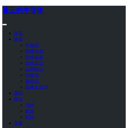
暮云的半导体
首页
讲章
申命记
阿摩司书
约翰福音
出埃及记
以斯帖记
约拿书
路得记
提摩太后书
课程
评论
书评
影评
时评
文章