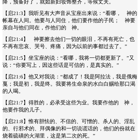
降，预备好了，就如新妇妆饰整齐，等候丈夫。
【启21:3】我听见有大声音从宝座出来说：“看哪， 神的
帐幕在人间。他要与人同住，他们要作他的子民； 神要
亲自与他们同在，作他们的 神。
【启21:4】 神要擦去他们一切的眼泪，不再有死亡，也
不再有悲哀、哭号、疼痛，因为以前的事都过去了。”
【启21:5】坐宝座的说：“看哪，我将一切都更新了。”又
说：“你要写上，因这些话是可信的，是真实的。”
【启21:6】他又对我说：“都成了！我是阿拉法，我是俄梅
戛；我是初，我是终。我要将生命泉的水白白赐给那口渴
的人喝。
【启21:7】得胜的，必承受这些为业。我要作他的 神，
他要作我的儿子。
【启21:8】惟有胆怯的、不信的、可憎的、杀人的、淫乱
的、行邪术的、拜偶像的和一切说谎话的，他们的份就在
烧着硫磺的火湖里，这是第二次的死。”