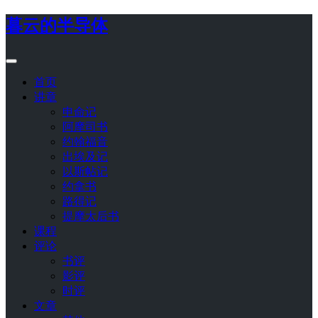
暮云的半导体
首页
讲章
申命记
阿摩司书
约翰福音
出埃及记
以斯帖记
约拿书
路得记
提摩太后书
课程
评论
书评
影评
时评
文章