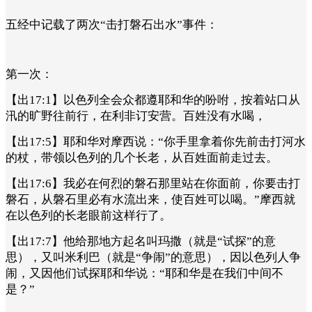
五经中记载了两次“击打磐石出水”事件：
第一次：
【出17:1】以色列全会众都遵耶和华的吩咐，按着站口从
汛的旷野往前行，在利非订安营。百姓没有水喝，
【出17:5】耶和华对摩西说：“你手里拿着你先前击打河水
的杖，带领以色列的几个长老，从百姓面前走过去。
【出17:6】我必在何烈的磐石那里站在你面前，你要击打
磐石，从磐石里必有水流出来，使百姓可以喝。”摩西就
在以色列的长老眼前这样行了。
【出17:7】他给那地方起名叫玛撒（就是“试探”的意
思），又叫米利巴（就是“争闹”的意思），因以色列人争
闹，又因他们试探耶和华说：“耶和华是在我们中间不
是？”