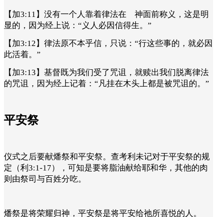
【加3:11】没有一个人靠着律法在 神面前称义，这是明
显的，因为经上说：“义人必因信得生。”
【加3:12】律法原不本乎信，只说：“行这些事的，就必因
此活着。”
【加3:13】基督既为我们受了咒诅，就赎出我们脱离律法
的咒诅，因为经上记着：“凡挂在木头上都是被咒诅的。”
平安祭
仪式之后要献燔祭和平安祭。查考利未记对于平安祭的规
定（利3:1-17），可知是要将脂油献给耶和华，其他的肉
则由祭司与百姓分吃。
燔祭是将荣耀归神，平安祭是将平安给祂所喜悦的人。