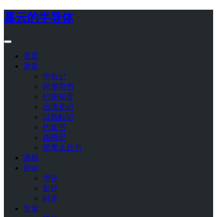
暮云的半导体
首页
讲章
申命记
阿摩司书
约翰福音
出埃及记
以斯帖记
约拿书
路得记
提摩太后书
课程
评论
书评
影评
时评
文章