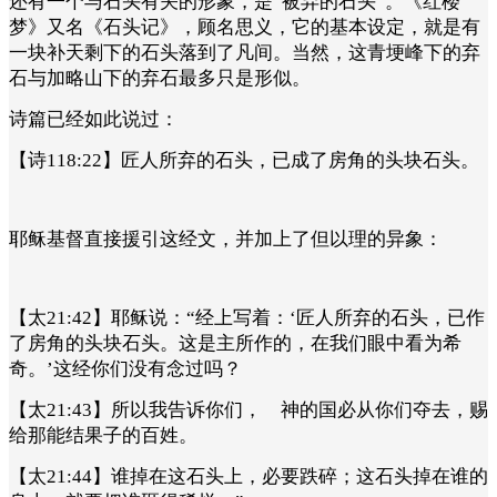
还有一个与石头有关的形象，是“被弃的石头”。《红楼
梦》又名《石头记》，顾名思义，它的基本设定，就是有
一块补天剩下的石头落到了凡间。当然，这青埂峰下的弃
石与
加略山下的弃石最多只是形似。
诗篇已经如此说过：
【诗118:22】匠人所弃的石头，已成了房角的头块石头。
耶稣基督直接援引这经文，并加上了但以理的异象：
【太21:42】耶稣说：“经上写着：‘匠人所弃的石头，已作
了房角的头块石头。这是主所作的，在我们眼中看为希
奇。’这经你们没有念过吗？
【太21:43】所以我告诉你们， 神的国必从你们夺去，赐
给那能结果子的百姓。
【太21:44】谁掉在这石头上，必要跌碎；这石头掉在谁的