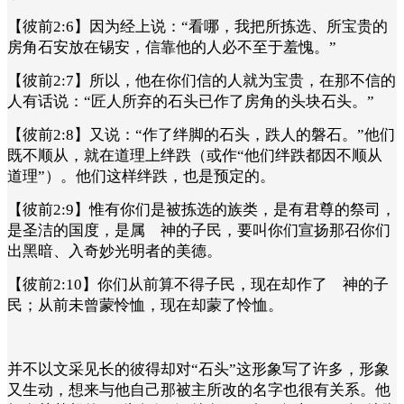
【彼前2:6】因为经上说：“看哪，我把所拣选、所宝贵的
房角石安放在锡安，信靠他的人必不至于羞愧。”
【彼前2:7】所以，他在你们信的人就为宝贵，在那不信的
人有话说：“匠人所弃的石头已作了房角的头块石头。”
【彼前2:8】又说：“作了绊脚的石头，跌人的磐石。”他们
既不顺从，就在道理上绊跌（或作“他们绊跌都因不顺从
道理”）。他们这样绊跌，也是预定的。
【彼前2:9】惟有你们是被拣选的族类，是有君尊的祭司，
是圣洁的国度，是属 神的子民，要叫你们宣扬那召你们
出黑暗、入奇妙光明者的美德。
【彼前2:10】你们从前算不得子民，现在却作了 神的子
民；从前未曾蒙怜恤，现在却蒙了怜恤。
并不以文采见长的彼得却对“石头”这形象写了许多，形象
又生动，想来与他自己那被主所改的名字也很有关系。他