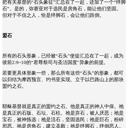
把有关基督的“石头象征”汇总在了一起，还加了一个“绊脚
石”。是的，弥赛亚对于选民是房角石，能让他们坚固。
但对于不信之人，恰是绊脚石，会让他们跌倒。
盟石
所有的石头形象，已经被“石头”使徒汇总在了一起，成为
彼前2:9~10的“君尊祭司与圣洁国度”异象的前提。
若要更具体形象一些，那么所有这些“石头”的形象，都可
以归结为摩西预言、约书亚实现、立于以巴路山上的那块
盟约之石。
耶稣基督就是真正的盟约之石。他是真正的神人中保。祂
是真正的石版、石坛、石柱。祂是弃石，被人厌恶；祂是
宝石，被神拣选；祂是活石，坚固选民；祂是巨石，粉碎
邪恶。祂是房角石，建立圣殿；祂是绊脚石，绊倒恶人。