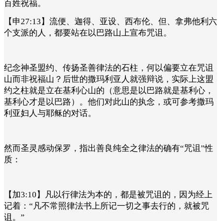
百姓祝福。
【申27:13】流便、迦得、亚设、西布伦、但、拿弗他利六
个支派的人，都要站在以巴路山上宣布咒诅。
纪念神圣盟约、传扬圣善律法的石柱，何以偏要立在咒诅
山而非祝福山？后世的撒玛利亚人就强辩说，实际上这盟
约之柱就是立在基利心山的（意思是以巴路就是基利心，
基利心才是以巴路）。他们对此山的执念，或可参考撒玛
利亚妇人与耶稣的对话。
然而圣灵感动保罗，指出善良纯全之律法的确有“咒诅”性
质：
【加3:10】凡以行律法为本的，都是被咒诅的，因为经上
记着：“凡不常照律法书上所记一切之事去行的，就被咒
诅。”