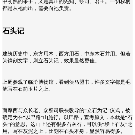
中初熟的果子，又是真正的先知、祭司、君王。一切权柄
都是从祂而出，需要向祂负责。
石头记
建筑历史中，东方用木，西方用石，中东木石并用。但若
为镌刻文字，则立石为记，效果显然更佳。
上周参观了临汾博物馆，看到侯马盟书，许多文字都是毛
笔写在石简玉片之上。
而摩西与众长老、众祭司联袂教导的“立石为记”仪式，被
确定为在“以巴路”山施行。以巴路，查考原文，本就是“石
头”的意思。这山上还有很多石灰石，可以供“墁上石灰”之
用。写在灰泥之上，比刻在石头本身，显然容易得多。