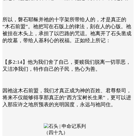
所以，磐石耶稣并祂的十字架所带给人的，才是真正的
“木石前盟”。祂把写在石版上的律法，刻在人的心版。祂
被挂在木头上，承担了以巴路的咒诅。祂离开了石头凿成
的坟墓，带给人基利心的祝福。正如经上所记：
【多2:14】他为我们舍了自己，要赎我们脱离一切罪恶，
又洁净我们，特作自己的子民，热心为善。
因祂这木石前盟，我们才真正成为神的百姓、君尊祭司，
将来不仅能够得享那真正的“西方宝树长生果”，更可以进
入那应许之地所预表的光明国度，永远与祂同住。