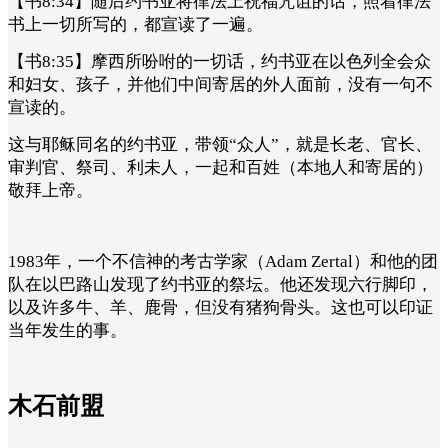
【书8:34】随后约书亚将律法上祝福咒诅的话，照着律法
书上一切所写的，都宣读了一遍。
【书8:35】摩西所吩咐的一切话，约书亚在以色列全会众
和妇女、孩子，并他们中间寄居的外人面前，没有一句不
宣读的。
这与耶稣同名的约书亚，带领“众人”，就是长老、官长、
审判官、祭司、利未人，一起和百姓（本地人和寄居的）
敬拜上帝。
1983年，一个不信神的考古学家（Adam Zertal）和他的团
队在以巴路山发现了约书亚的祭坛。他还发现六行脚印，
以及许多牛、羊、鹿骨，但没有猪狗骨头。这也可以印证
当年发生的事。
木石前盟