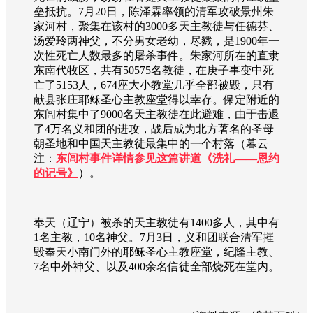
垒抵抗。7月20日，陈泽霖率领的清军攻破景州朱
家河村，聚集在该村的3000多天主教徒与任德芬、
汤爱玲两神父，不分男女老幼，尽戮，是1900年一
次性死亡人数最多的屠杀事件。朱家河所在的直隶
东南代牧区，共有50575名教徒，在庚子事变中死
亡了5153人，674座大小教堂几乎全部被毁，只有
献县张庄耶稣圣心主教座堂得以幸存。保定附近的
东闾村集中了9000名天主教徒在此避难，由于击退
了4万名义和团的进攻，战后成为北方著名的圣母
朝圣地和中国天主教徒最集中的一个村落（暮云
注：
东闾村事件详情参见这篇讲道
《洗礼——恩约
的记号》
）。
奉天（辽宁）被杀的天主教徒有1400多人，其中有
1名主教，10名神父。7月3日，义和团联合清军摧
毁奉天小南门外的耶稣圣心主教座堂，纪隆主教、
7名中外神父、以及400余名信徒全部烧死在堂内。