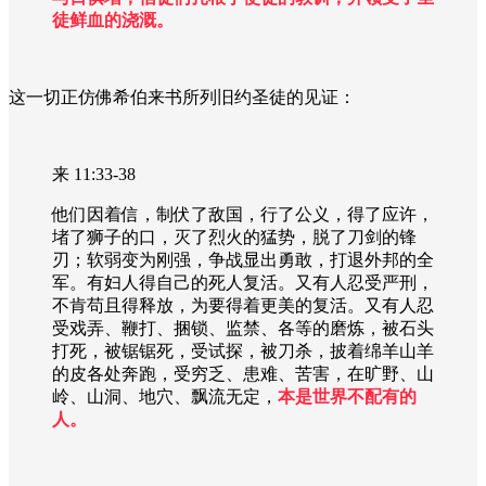
徒鲜血的浇溉。
这一切正仿佛希伯来书所列旧约圣徒的见证：
来 11:33-38
他们因着信，制伏了敌国，行了公义，得了应许，
堵了狮子的口，灭了烈火的猛势，脱了刀剑的锋
刃；软弱变为刚强，争战显出勇敢，打退外邦的全
军。有妇人得自己的死人复活。又有人忍受严刑，
不肯苟且得释放，为要得着更美的复活。又有人忍
受戏弄、鞭打、捆锁、监禁、各等的磨炼，被石头
打死，被锯锯死，受试探，被刀杀，披着绵羊山羊
的皮各处奔跑，受穷乏、患难、苦害，在旷野、山
岭、山洞、地穴、飘流无定，
本是世界不配有的
人。