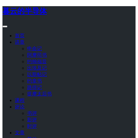
暮云的半导体
首页
讲章
申命记
阿摩司书
约翰福音
出埃及记
以斯帖记
约拿书
路得记
提摩太后书
课程
评论
书评
影评
时评
文章