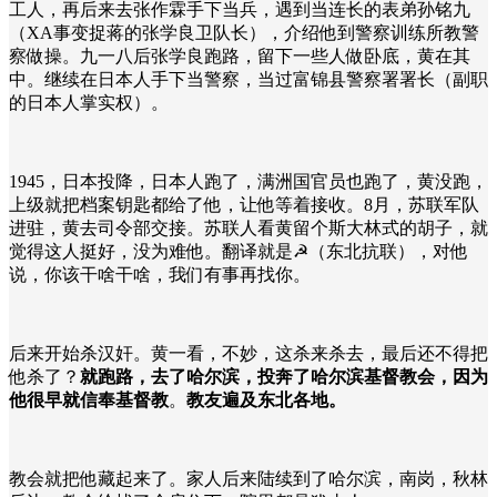
工人，再后来去张作霖手下当兵，遇到当连长的表弟孙铭九
（XA事变捉蒋的张学良卫队长），介绍他到警察训练所教警
察做操。九一八后张学良跑路，留下一些人做卧底，黄在其
中。继续在日本人手下当警察，当过富锦县警察署署长（副职
的日本人掌实权）。
1945，日本投降，日本人跑了，满洲国官员也跑了，黄没跑，
上级就把档案钥匙都给了他，让他等着接收。8月，苏联军队
进驻，黄去司令部交接。苏联人看黄留个斯大林式的胡子，就
觉得这人挺好，没为难他。翻译就是☭（东北抗联），对他
说，你该干啥干啥，我们有事再找你。
后来开始杀汉奸。黄一看，不妙，这杀来杀去，最后还不得把
他杀了？
就跑路，去了哈尔滨，投奔了哈尔滨基督教会，因为
他很早就信奉基督教
。
教友遍及东北各地。
教会就把他藏起来了。家人后来陆续到了哈尔滨，南岗，秋林