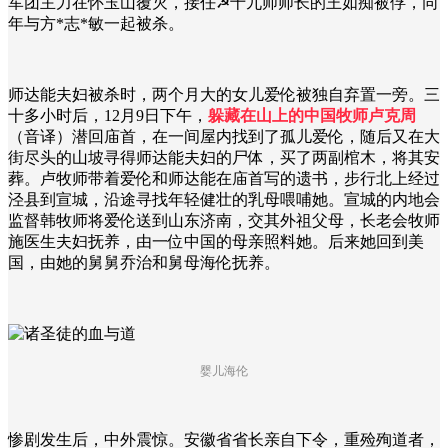
军团主力在怀玉山覆灭，接任☭十九师师长的王如痴被俘，同
年与方*志*敏一起被杀。
师达能夫妇被杀时，两个月大的女儿爱伦被独自弃置一旁。三
十多小时后，12月9日下午，
躲藏在山上的中国牧师卢克周
（音译）潜回庙首，在一间屋内找到了孤儿爱伦，随后又在大
街尽头的山坡寻得师达能夫妇的尸体，买了两副棺木，将其安
葬。卢牧师带着爱伦和师达能在庙首写的遗书，步行北上经过
泾县到宣城，沿途寻找年轻健壮的乳母喂哺她。宣城的内地会
监督韩牧师将爱伦送到山东济南，交其外祖父母，长老会牧师
施医生夫妇抚养，由一位中国的母亲照料她。后来她回到美
国，由她的舅舅乔治和舅母海伦抚养。
婴儿海伦
惨剧发生后，中外震惊。安徽省省长亲自下令，重殓殉道者，