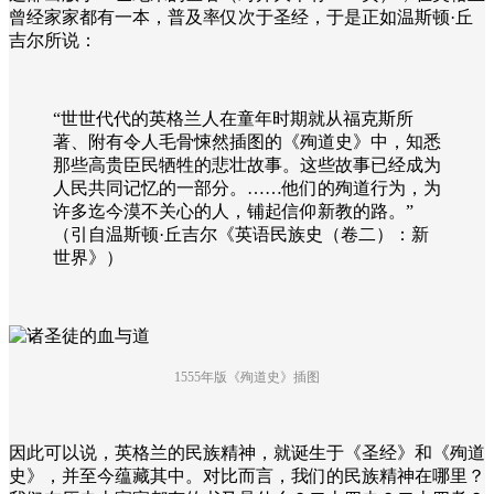
曾经家家都有一本，普及率仅次于圣经，于是正如温斯顿·丘
吉尔所说：
“世世代代的英格兰人在童年时期就从福克斯所
著、附有令人毛骨悚然插图的《殉道史》中，知悉
那些高贵臣民牺牲的悲壮故事。这些故事已经成为
人民共同记忆的一部分。……他们的殉道行为，为
许多迄今漠不关心的人，铺起信仰新教的路。”
（引自温斯顿·丘吉尔《英语民族史（卷二）：新
世界》）
1555年版《殉道史》插图
因此可以说，英格兰的民族精神，就诞生于《圣经》和《殉道
史》，并至今蕴藏其中。对比而言，我们的民族精神在哪里？