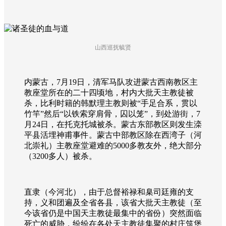
山西巡抚毓贤
内蒙古，7月19日，清军马队攻进蒙古西南教区主
教座堂所在的二十四顷地，村内大批天主教徒被
杀，比利时籍的韩默理主教则被“手足合系，贯以
竹竿”然后“以铁索穿肩骨，囚以笼”，到处游街，7
月24日，在托克托城被杀。蒙古东部教区则发生滦
平县活埋神甫事件。蒙古中部教区除在西湾子（河
北崇礼）主教座堂避难的5000多教友外，绝大部分
（3200多人）被杀。
直隶（今河北），由于总督裕禄和臬司廷雍的支
持，义和团遍及全省各县，该省大批天主教徒（至
今该省仍是中国天主教徒最集中的省份）突然面临
死亡的威胁，纷纷在各处天主教徒集聚的村庄筑堡