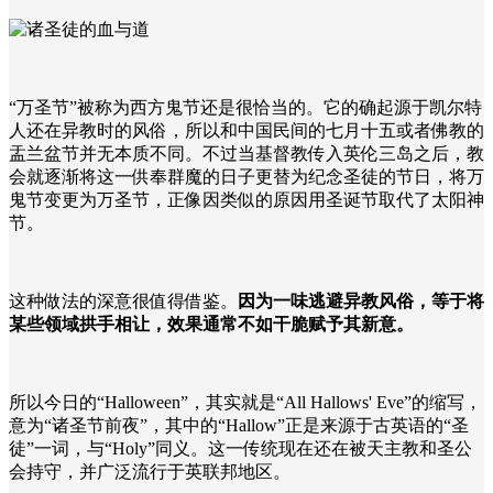
“万圣节”被称为西方鬼节还是很恰当的。它的确起源于凯尔特
人还在异教时的风俗，所以和中国民间的七月十五或者佛教的
盂兰盆节并无本质不同。不过当基督教传入英伦三岛之后，教
会就逐渐将这一供奉群魔的日子更替为纪念圣徒的节日，将万
鬼节变更为万圣节，正像因类似的原因用圣诞节取代了太阳神
节。
这种做法的深意很值得借鉴。
因为一味逃避异教风俗，等于将
某些领域拱手相让，效果通常不如干脆赋予其新意。
所以今日的“Halloween”，其实就是“All Hallows' Eve”的缩写，
意为“诸圣节前夜”，其中的“Hallow”正是来源于古英语的“圣
徒”一词，与“Holy”同义。这一传统现在还在被天主教和圣公
会持守，并广泛流行于英联邦地区。