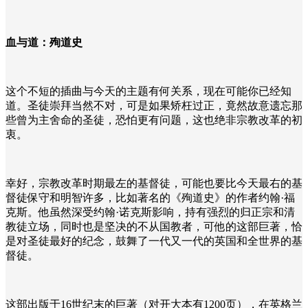
血与道：殉道史
这个不短的插曲与今天的主题有何关系，现在可能你已经知
道。圣徒崇拜当然不对，可是如果矫枉过正，竟然故意遗忘那
些曾为主舍命的圣徒，恐怕更有问题，这也绝非宗教改革的初
衷。
幸好，宗教改革时期最左的基督徒，可能也要比今天最右的基
督徒保守和明智许多，比如著名的《殉道史》的作者约翰·福
克斯。他虽然深受约翰·诺克斯影响，持有强烈的归正宗和清
教徒立场，同时也是坚决的不从国教者，可他的这部巨著，恰
是对圣徒最好的纪念，鼓舞了一代又一代的英国和全世界的基
督徒。
这部出版于16世纪末的巨著（对开大本有1200页），在英格兰