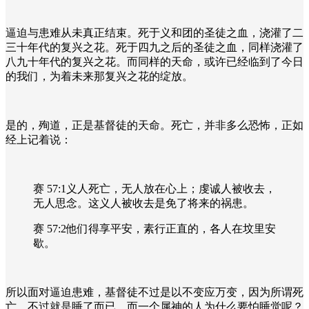
逼迫与患难从未真正结束。死于义和团的圣徒之血，浇灌了二
三十年代的复兴之花。死于四九之后的圣徒之血，同样浇灌了
八九十年代的复兴之花。而同样的天命，或许已经临到了今日
的我们，为着未来那复兴之花的绽放。
是的，殉道，正是基督徒的天命。死亡，并非多么恐怖，正如
经上记着说：
赛 57:1义人死亡，无人放在心上；虔诚人被收去，
无人思念。这义人被收去是免了将来的祸患。
赛 57:2他们得享平安，素行正直的，各人在坟里安
歇。
所以面对逼迫患难，基督徒不过是以不变应万变，因为所谓死
亡，不过就是睡了而已，而一个属神的人为什么要怕睡觉呢？