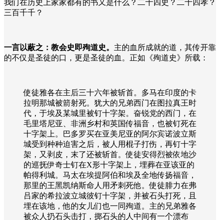
我们在历史上家家都有的书又是什么？二十四史？二十四孝？
三百千千？
一言以蔽之：教会史即殉道史。
主的血所成就的道，其传开靠
的不仅是圣徒的口，更是圣徒的血。正如《殉道史》所载：
使徒雅各在主后三十六年被斩首。多马在印度的卡
拉明那城被箭射死。犹大的兄弟西门在图拉真王时
代，于埃及某城里被钉十字架。奋锐党的西门，在
毛里塔尼亚、非洲乡村和英国传福音，也被钉死在
十字架上。巴多罗买在亚美尼亚的阿尔宾诺波立斯
城受到种种迫害之后，被人用棍子打伤，再钉十字
架，又剥皮，末了还被斩首。使徒安得烈被依地沙
的巡抚伊奇士钉在X形十字架上，埋葬在亚该亚的
帕得利城。马太在埃提阿伯和埃及全地传扬福音，
那里的王黑凯纳斯命人用矛刺死他。使徒腓力在弗
吕家的希拉波立城彼钉十字架，并被石头打死，且
埋在该地，他的女儿们也一同殉道。主的兄弟雅各
被众人扔石头击打，掷石头的人中间有一个漂布