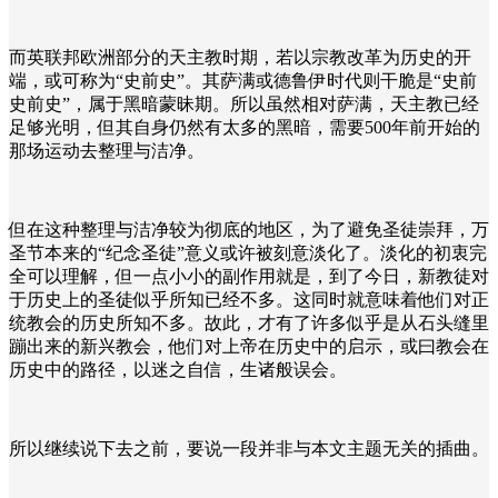
而英联邦欧洲部分的天主教时期，若以宗教改革为历史的开
端，或可称为“史前史”。其萨满或德鲁伊时代则干脆是“史前
史前史”，属于黑暗蒙昧期。所以虽然相对萨满，天主教已经
足够光明，但其自身仍然有太多的黑暗，需要500年前开始的
那场运动去整理与洁净。
但在这种整理与洁净较为彻底的地区，为了避免圣徒崇拜，万
圣节本来的“纪念圣徒”意义或许被刻意淡化了。淡化的初衷完
全可以理解，但一点小小的副作用就是，到了今日，新教徒对
于历史上的圣徒似乎所知已经不多。这同时就意味着他们对正
统教会的历史所知不多。故此，才有了许多似乎是从石头缝里
蹦出来的新兴教会，他们对上帝在历史中的启示，或曰教会在
历史中的路径，以迷之自信，生诸般误会。
所以继续说下去之前，要说一段并非与本文主题无关的插曲。