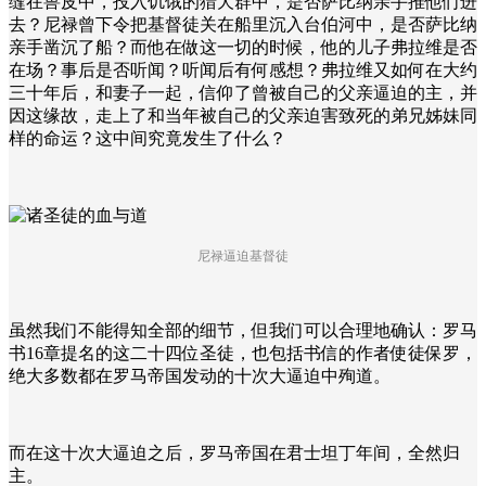
缝在兽皮中，投入饥饿的猎犬群中，是否萨比纳亲手推他们进
去？尼禄曾下令把基督徒关在船里沉入台伯河中，是否萨比纳
亲手凿沉了船？而他在做这一切的时候，他的儿子弗拉维是否
在场？事后是否听闻？听闻后有何感想？弗拉维又如何在大约
三十年后，和妻子一起，信仰了曾被自己的父亲逼迫的主，并
因这缘故，走上了和当年被自己的父亲迫害致死的弟兄姊妹同
样的命运？这中间究竟发生了什么？
尼禄逼迫基督徒
虽然我们不能得知全部的细节，但我们可以合理地确认：罗马
书16章提名的这二十四位圣徒，也包括书信的作者使徒保罗，
绝大多数都在罗马帝国发动的十次大逼迫中殉道。
而在这十次大逼迫之后，罗马帝国在君士坦丁年间，全然归
主。