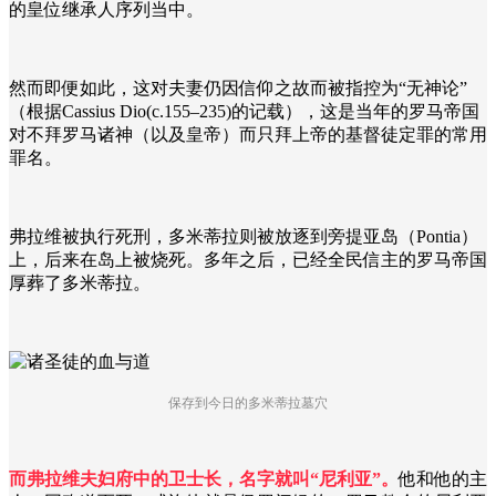
的皇位继承人序列当中。
然而即便如此，这对夫妻仍因信仰之故而被指控为“无神论”
（根据Cassius Dio(c.155–235)的记载），这是当年的罗马帝国
对不拜罗马诸神（以及皇帝）而只拜上帝的基督徒定罪的常用
罪名。
弗拉维被执行死刑，多米蒂拉则被放逐到旁提亚岛（Pontia）
上，后来在岛上被烧死。多年之后，已经全民信主的罗马帝国
厚葬了多米蒂拉。
保存到今日的多米蒂拉墓穴
而弗拉维夫妇府中的卫士长，名字就叫“尼利亚”。
他和他的主