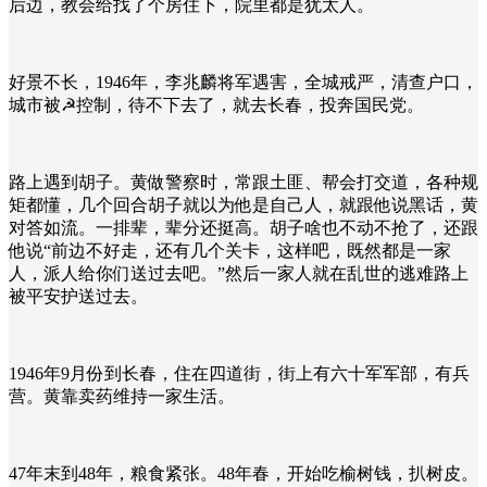
后边，教会给找了个房住下，院里都是犹太人。
好景不长，1946年，李兆麟将军遇害，全城戒严，清查户口，
城市被☭控制，待不下去了，就去长春，投奔国民党。
路上遇到胡子。黄做警察时，常跟土匪、帮会打交道，各种规
矩都懂，几个回合胡子就以为他是自己人，就跟他说黑话，黄
对答如流。一排辈，辈分还挺高。胡子啥也不动不抢了，还跟
他说“前边不好走，还有几个关卡，这样吧，既然都是一家
人，派人给你们送过去吧。”然后一家人就在乱世的逃难路上
被平安护送过去。
1946年9月份到长春，住在四道街，街上有六十军军部，有兵
营。黄靠卖药维持一家生活。
47年末到48年，粮食紧张。48年春，开始吃榆树钱，扒树皮。