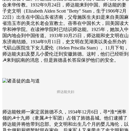
会来华传教。1932年9月24日，师达能来到中国。师达能的妻
子史文明（Elizabeth Alden Scott "Betty" Stam，生于1906年2月
22日）出生在中国山东省济南，父母施医生夫妇是来自美国麻
省浩玉市的美北长老会宣教士。蓓蒂在中国长大，回美国读大
学和神学院。在读神学院时已结识师达能。1925年，她加入中
国内地会到中国传道。1933年10月25日，师达能和史文明在山
东济南结婚。1934年9月11日，史文明在芜湖美以美会所办的
弋矶山医院生下女儿爱伦（Helen Priscilla Stam）。11月下旬，
师达能夫妇及婴儿小爱伦迁到安徽旌德。这时，他们已经听到
☭来到皖南的消息，但是旌德县长答应保护他们的安全。
师达能夫妇
师达能牧师一家定居旌德不久，1934年12月6日，寻*淮*洲率
领的☭十九师（隶属☭十军团）占领了旌德县城。他们逮捕了
师达能并将他带到总部。史文明和出生几个月的婴儿海伦，以
及女佣和厨师暂时留在家中。后来军人又来带走了史文明和海