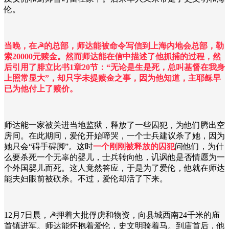
伦。
当晚，在☭的总部，师达能被命令写信到上海内地会总部，勒
索20000元赎金。然而师达能在信中描述了他抓捕的过程，然
后引用了腓立比书1章20节：“无论是生是死，总叫基督在我身
上照常显大”，却只字未提赎金之事，因为他知道，主耶稣早
已为他付上了赎价。
师达能一家被关进当地监狱，释放了一些囚犯，为他们腾出空
房间。在此期间，爱伦开始啼哭，一个士兵建议杀了她，因为
她只会“碍手碍脚”。这时
一个刚刚被释放的囚犯
问他们，为什
么要杀死一个无辜的婴儿，士兵转向他，讥讽他是否情愿为一
个外国婴儿而死。这人竟然答应，于是为了爱伦，他就在师达
能夫妇眼前被砍杀。不过，爱伦却活了下来。
12月7日晨，☭押着大批俘虏和物资，向县城西南24千米的庙
首镇进军。师达能怀抱着爱伦，史文明骑着马。到庙首后，他