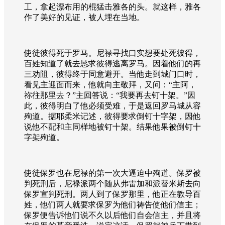
工，拿起漂布用的棍猛击雅各的头。就这样，雅各
作了美好的见证，被人埋在当地。
使徒彼得死于罗马。尼禄寻找口实想要处死彼得，
百姓知道了就去恳求彼得逃离罗马。因着他们的再
三劝阻，彼得终于同意避开。当他走到城门口时，
看见主迎面而来，他就向主敬拜，又问：“主阿，
祢往那里去？”主回答说：“我要再去钉十架。”因
此，彼得明白了他必须受难，于是返回罗马城从容
殉道。据耶柔米记述，彼得要求倒钉十字架，因他
说他不配和主同样地被钉十架。结果他果被倒钉十
字架殉道。
使徒保罗也在尼禄的第一次大逼迫中殉道。保罗被
判死刑后，尼禄派两个随从弗雷加和派替米斯去向
保罗宣判死刑。两人到了保罗那里，他正在教导百
姓，他们两人就要求保罗为他们祷告使他们信主；
保罗便告诉他们说不久以后他们自会信主，并且将