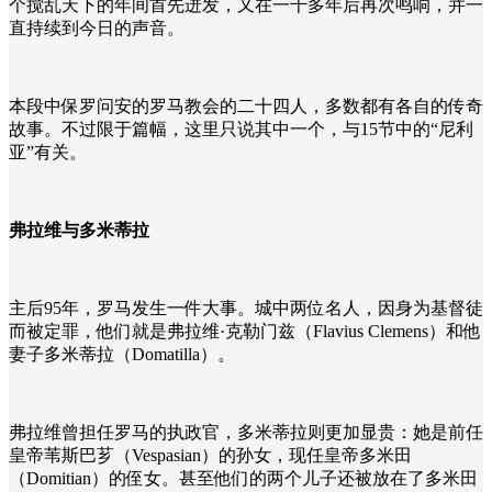
个搅乱天下的年间首先迸发，又在一千多年后再次鸣响，并一
直持续到今日的声音。
本段中保罗问安的罗马教会的二十四人，多数都有各自的传奇
故事。不过限于篇幅，这里只说其中一个，与15节中的“尼利
亚”有关。
弗拉维与多米蒂拉
主后95年，罗马发生一件大事。城中两位名人，因身为基督徒
而被定罪，他们就是弗拉维·克勒门兹（Flavius Clemens）和他
妻子多米蒂拉（Domatilla）。
弗拉维曾担任罗马的执政官，多米蒂拉则更加显贵：她是前任
皇帝苇斯巴芗（Vespasian）的孙女，现任皇帝多米田
（Domitian）的侄女。甚至他们的两个儿子还被放在了多米田