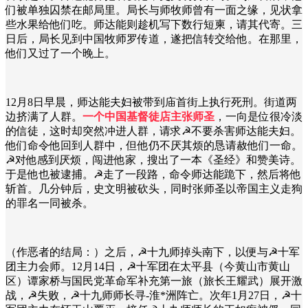
们被单独囚禁在邮局里。局长与师牧师曾有一面之缘，见状拿
些水果给他们吃。师达能则趁机写下数行短柬，请其代寄。三
日后，局长见到中国牧师罗传道，遂把信转交给他。在那里，
他们又过了一个晚上。
12月8日早晨，师达能夫妇被带到庙首街上执行死刑。街道两
边挤满了人群。
一个中国基督徒店主张师圣
，一向是位很冷淡
的信徒，这时却突然冲进人群，请求☭不要杀害师达能夫妇。
他们命令他回到人群中，但他仍不厌其烦的恳请赦他们一命。
☭对他感到厌烦，闯进他家，搜出了一本《圣经》和赞美诗。
于是他也被逮捕。☭走了一段路，命令师达能跪下，然后将他
斩首。几分钟后，史文明被砍头，同时张师圣以帝国主义走狗
的罪名一同被杀。
（作恶者的结局：）之后，☭十九师掉头南下，以便与☭十军
团主力会师。12月14日，☭十军团在太平县（今黄山市黄山
区）谭家桥与国民党革命军补充第一旅（旅长王耀武）展开激
战，☭失败，☭十九师师长寻-淮*洲阵亡。次年1月27日，☭十