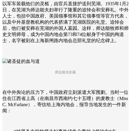
以军车装载他们的灵柩，由官兵直接护送到芜湖。1935年1月2
日，在芜湖为师达能夫妇举行了隆重的追悼会和安葬礼。中外
人士，包括中国政府、美国领事馆和其它领事馆等官方代表，
以及中外基督教机构的代表挤满了芜湖医院的礼堂。追悼会
后，他们被安葬在芜湖的外国人墓园。这样，师达能牧师和师
史文明师母，成为中国内地会第73和74位献身于中国的殉道
士，名字被刻在上海新闸路内地会总部礼堂的纪念碑上。
师达能夫妇墓
在中外舆论的压力下，中国政府立刻派遣大军围剿。当时一位
住在江西省上高（在南昌市西南约七十五哩）的麦教士（Miss
C. McFarlane），寄信给上海内地会，报导当地发生的一件新
闻：