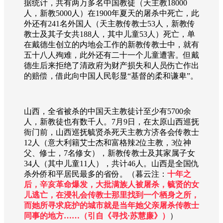
据统计，共有两万多名中国教徒（天主教18000
人，新教5000人）在1900年夏天的屠杀中死亡，此
外还有241名外国人（天主教传教士53人，新教传
教士及其子女共188人，其中儿童53人）死亡，单
在戴德生创立的内地会工作的新教传教士中，就有
五十八人殉难，此外还有二十一个儿童遭害。但戴
德生后来拒绝了清政府为财产损失和人员伤亡作出
的赔偿，借此向中国人民彰显“基督的柔和谦卑”。
山西，全省被杀的中国天主教徒计至少有5700余
人，新教徒也有数千人。7月9日，在太原山西巡抚
衙门前，山西巡抚毓贤杀死天主教方济各会传教士
12人（意大利籍艾士杰和富格辣2位主教，3位神
父、修士，7名修女），新教传教士及其家属子女
34人（其中儿童11人），共计46人。山西是全国仇
杀外侨和平居民最多的省份。（暮云注：
十年之
后，辛亥革命爆发，大批满族人被屠杀，毓贤的女
儿逃亡，在浸礼会传教士那里找到一个栖身之所，
而她所寻求庇护的城市就是当年她父亲屠杀传教士
同事的地方……（引自《寻找·苏慧廉》）
）