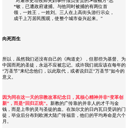
“对屠杀史坦牧师夫妇事件须负全责的☭领袖方*志
*敏，已遭政府逮捕。与他同时被捕的有两位首
领，一姓王，一姓刘。三人在上高街头游行示众，
成千上万居民围观，使整个城市奋兴起来。”
向死而生
所以，虽然我们还没有自己的《殉道史》，但那些为基督、为
中国而死的圣徒，永远不应被忘记。或许我们就应该在每年的
“万圣节”来纪念他们，以此取代，或者说归正“万圣节”如今的
意义。
因为同在这一天的宗教改革纪念日，其核心精神并非“变革创
新”，而是“回归正统”。
新教的广传靠的并非人的才干与金
钱，而是上帝的灵与圣徒的血。在加尔文的日内瓦日受训的门
徒，毕业后分布到欧洲大陆广传福音，他们的平均寿命是六个
月。