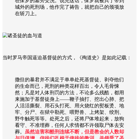
在保罗的墓旁受洗。说完这话，保罗就被兵丁带到
城外的死刑场，他作完了祷告，就把自己的颈项放
在斩刀上。
当时罗马帝国逼迫基督徒的方式，《殉道史》是如此记载：
撒但的暴君并不满足于单单处死基督徒、剥夺他们
的生命而已，死刑的种类花样百出，令人毛骨悚
然；凡是对人体刑罚的方法，不论多么残酷，都用
来施加于基督徒身上——鞭子抽打、挖出心肺、把
人活活撕裂、用石头打死、用火烧红的熨板烫、地
牢、分尸、在狱中勒死、喂野兽、上烤架、绞刑、
野牛触死等等。处死之后，还将尸体堆起来，放狗
看守、不准埋葬，任何人求情都不许领取尸体去安
葬。
虽然迫害和酷刑连续不断，但是教会的人数却
与日俱增，信徒们扎根于使徒的教训，并领受了圣