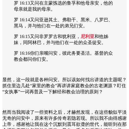
罗 16:13又问在主蒙拣选的鲁孚和他母亲安，他的
母亲就是我的母亲。
罗 16:14又问亚逊其土、弗勒干、黑米、八罗巴、
黑马，并与他们在一处的弟兄们安。
罗 16:15又问非罗罗古和犹利亚，
尼利亚
和他姊
妹，同阿林巴，并与他们在一处的众圣徒安。
罗 16:16你们亲嘴问安，彼此务要圣洁。基督的众
教会都问你们安。
显然，这一段就是各种问安。所以该如何找出讲道的主题呢？
抓住里边几处“家里的教会”再讲讲家庭教会的古老渊源？盯住
“女执事”一词再普及一下解经和教会治理的原则？
然而当我阅读了一些资料之后，才赫然发现，在这些貌似平淡
无奇的问安中，原来有许多传奇若隐若现。所以我不由得感谢
上帝，感谢祂让我在这个沉默到震耳欲聋的世代，能听到在那