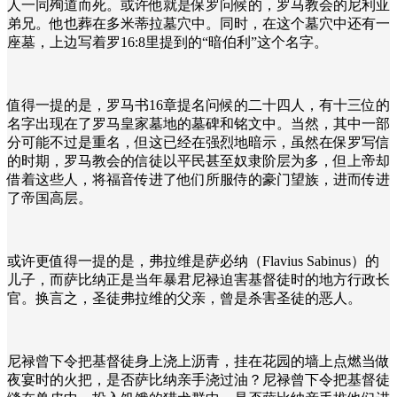
人一同殉道而死。或许他就是保罗问候的，罗马教会的尼利亚
弟兄。他也葬在多米蒂拉墓穴中。同时，在这个墓穴中还有一
座墓，上边写着罗16:8里提到的“暗伯利”这个名字。
值得一提的是，罗马书16章提名问候的二十四人，有十三位的
名字出现在了罗马皇家墓地的墓碑和铭文中。当然，其中一部
分可能不过是重名，但这已经在强烈地暗示，虽然在保罗写信
的时期，罗马教会的信徒以平民甚至奴隶阶层为多，但上帝却
借着这些人，将福音传进了他们所服侍的豪门望族，进而传进
了帝国高层。
或许更值得一提的是，弗拉维是萨必纳（Flavius Sabinus）的
儿子，而萨比纳正是当年暴君尼禄迫害基督徒时的地方行政长
官。换言之，圣徒弗拉维的父亲，曾是杀害圣徒的恶人。
尼禄曾下令把基督徒身上浇上沥青，挂在花园的墙上点燃当做
夜宴时的火把，是否萨比纳亲手浇过油？尼禄曾下令把基督徒