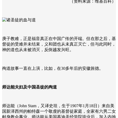
（资料来源：维基百科）
庚子教难，正是福音真正在中国广传的开端。但在那之后，基
督徒的受难并未结束，义和团也从未真正灭亡，但与此同时，
神的道也从未被消灭，反倒越发兴旺。
殉道故事一直在上演，比如，在30多年后的安徽旌德。
师达能夫妇及中国圣徒的殉道
师达能（John Stam，又译史坦，生于1907年1月18日）来自美
国新泽西州的帕特森一个敬虔的基督徒家庭，全家有六男二女
献身教会事业。师达能从美国慕迪圣经学院毕业后，加入内地