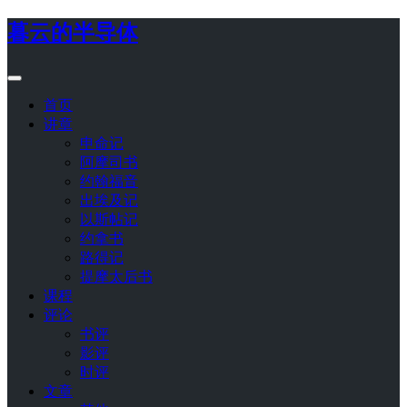
暮云的半导体
首页
讲章
申命记
阿摩司书
约翰福音
出埃及记
以斯帖记
约拿书
路得记
提摩太后书
课程
评论
书评
影评
时评
文章