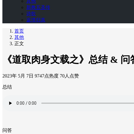
其他
新教五圣传
诗歌
返璞归真
首页
其他
正文
《道取肉身文载之》总结 & 问
2023年 5月 7日
9747点热度
70人点赞
总结
问答