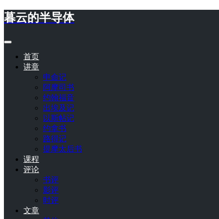
暮云的半导体
首页
讲章
申命记
阿摩司书
约翰福音
出埃及记
以斯帖记
约拿书
路得记
提摩太后书
课程
评论
书评
影评
时评
文章