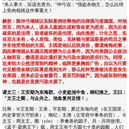
“
杀人事大，应该先查办。
”
仲弓说：
“
强盗杀物主，怎么比得
上骨肉相残这件事重大！
解析：陈仲弓继续以实际案例诠释他的法律观与道德观。对他
而言，同为杀人，谋杀儿童就比谋财害命更为恶劣，因为后者
破坏的是法理，前者破坏的是伦理。由此推想，计生之恶，实
在亘古未有，令人发指。类似，克林顿与莱温斯基的苟且之事
并非他受弹劾的主因。主因是他以总统身份，撒谎掩饰此事，
因此事情就从私德丑闻发酵为公众事件。因为对美国公众政治
人物而言，撒谎是远比通奸更为污染水源的恶劣行为。同理，
近来恒大公然违背契约精神，临阵更换胸前广告，自以为只要
付足赔偿金就仍应算是规则允许，那么此种荒唐做法若是发生
在美国，想来必定会被重罚，甚至罚到破产。因为破坏契约精
神，也就是在直接污染水源了。
课文三：王安期为东海郡。小吏盗池中鱼，纲纪推之。王曰：
「文王之囿，与众共之。池鱼复何足惜！」
注释：
①
王安期：王承，字安期，累迁东海内史（在王国里，
内史掌管大守职务）。纲纪：主簿（主管府中事务的官）。
②
文王：周文王。囿（
yòu
）：养禽兽的园子。共：共同使用。
《孟子
·
梁惠王下）载，周文王有个方圆七十里的园囿，人们