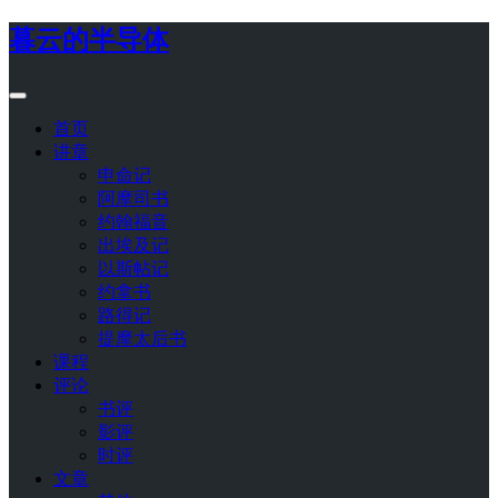
暮云的半导体
首页
讲章
申命记
阿摩司书
约翰福音
出埃及记
以斯帖记
约拿书
路得记
提摩太后书
课程
评论
书评
影评
时评
文章