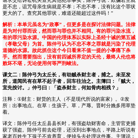
请求交给诉讼机关查究其他犯罪事实，陈仲弓说：欺骗君主就
是不忠，诅咒母亲生病就是不孝；不忠不孝，没有比这个罪状
更大的了。查究其他罪状，难道还能超过这件吗！
”
解析：本单元虽名为“政事”，但更多是在探讨法律问题。法律
是为对付罪而设，然而罪与罪也并不相同。有的罪污染水流，
有的罪污染水源。中国的伦理体系以实际上圣经十诫的第五诫
（孝敬父母）为首。陈仲弓认为不忠不孝之罪就是污染了伦理
道德的水源。故此抓住这个今日看来不值一提的小事痛下杀
手。然而需要指出，没有前四诫所界定的天伦，最终人伦也将
败坏不堪，无论使用何等严刑峻法。
课文二：陈仲弓为太丘长，有劫贼杀财主者，捕之。未至发
所，道闻民有在草不起子者，回车往治之。主簿曰：「贼大，
宜先按讨。」仲弓曰：「盗杀财主，何如骨肉相残？」
注释：
①
财主：财货的主人（不是现代所说的富家）。
②
发
所：出事地点。在草：生孩子。草，产蓐。晋时分娩多用草垫
着。
译文：陈仲弓任太丘县县长时，有强盗劫财害命，主管官吏捕
获了强盗。陈仲弓前去处理，还没到出事地点，半路上听说有
家老百姓生下孩子不肯养育，便掉头去处理这件事。主簿说：