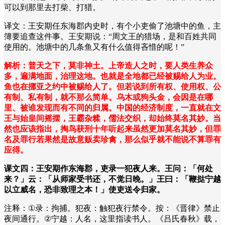
可以到那里去打柴、打猎。
译文：王安期任东海郡内史时，有个小吏偷了池塘中的鱼，主
簿要追查这件事。王安期说：
“
周文王的猎场，是和百姓共同
使用的。池塘中的几条鱼又有什么值得吝惜的呢！
”
解析：普天之下，莫非神土。上帝造人之时，要人类生养众
多，遍满地面，治理这地。也就是全地都已经被赐给人为业。
鱼也在挪亚之约中被赐给人了。但若说到所有权、使用权、公
有制、私有制，就不那么简单。乌木或狗头金，会因是在哪
里、被谁发现而有不同的归属。中国的经济制度，一直就在文
王与始皇间摇摆，王霸杂糅，儒法交织，却始终莫名其妙。当
然也应该指出，掏鸟获刑十年听起来虽然更加莫名其妙，但罪
名及罪行若果然是故意贩卖珍禽，那么似乎就不能说不算罪有
应得。
课文四：王安期作东海郡，吏录一犯夜人来。王问：「何处
来？」云：「从师家受书还，不觉日晚。」王曰：「鞭挞宁越
以立威名，恐非致理之本！」使吏送令归家。
注释：
①
录：拘捕。犯夜：触犯夜行禁令。按：《晋律》禁止
夜间通行。
②
宁越：人名，这里指读书人。《吕氏春秋》载，