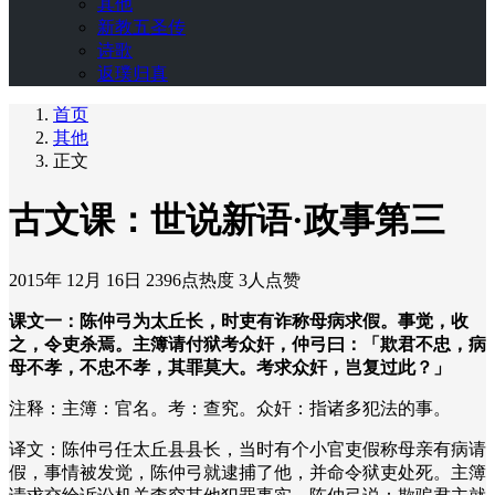
其他
新教五圣传
诗歌
返璞归真
首页
其他
正文
古文课：世说新语·政事第三
2015年 12月 16日
2396点热度
3人点赞
课文一：陈仲弓为太丘长，时吏有诈称母病求假。事觉，收
之，令吏杀焉。主簿请付狱考众奸，仲弓曰：「欺君不忠，病
母不孝，不忠不孝，其罪莫大。考求众奸，岂复过此？」
注释：主簿：官名。考：查究。众奸：指诸多犯法的事。
译文：陈仲弓任太丘县县长，当时有个小官吏假称母亲有病请
假，事情被发觉，陈仲弓就逮捕了他，并命令狱吏处死。主簿