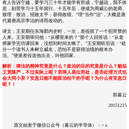
有人告诉宁越，要学习三十年才能学有所成，宁越说，我不休
息，刻苦学习十五年就行。十五年后，便成为周威公的老师。
致理：致治，招致太平；获得政绩。
“
理
”
当作
“
治
”
，大概是唐
代避唐高宗李治的讳而改动的。
译文：王安期任东海郡内史时，一次，差役抓了一个犯宵禁的
人来。王安期审问他：
“
从哪里来的？
”
那个人回答说：
“
从老
师家学完功课回来，没想到时间太晚了。
”
王安期听后说：
“
处
分一个读书人来树立威名，恐怕不是获得治绩的根本办
法。
”
便派差役送他出去，叫他回家。
解析：律法的精神究竟是什么？政治的目的究竟是什么？貌似
王宽陈严，不过实际上呢？若两人易位而处，是否处理方式也
会大同小异？安息日能不能医治枯干的手呢？为什么有安息日
呢？！
郭暮云
20151215
原文始发于微信公众号（暮云的半导体）：< a