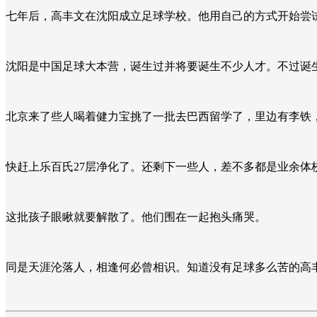
七年后，高丰文在沈阳成立足球学校。他用自己的方式开始尝
沈阳是中国足球大本营，诞生过并将要诞生不少人才。不过诞
北京来了些人喝着健力宝挑了一批去巴西留学了，里边有李铁
快赶上乐百氏27层净化了。还剩下一些人，差不多都是业余体
这批孩子眼瞅就要解散了。他们围在一起抱头痛哭。
同是天涯沦落人，相逢何必曾相识。知道没有足球多么苦的高