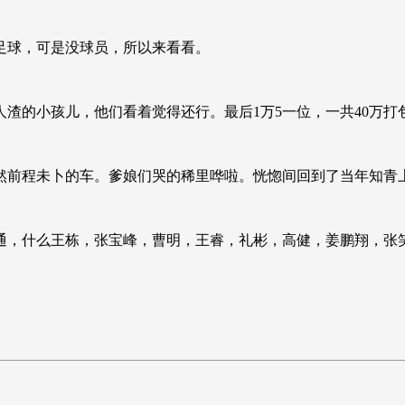
足球，可是没球员，所以来看看。
渣的小孩儿，他们看着觉得还行。最后1万5一位，一共40万打
显然前程未卜的车。爹娘们哭的稀里哗啦。恍惚间回到了当年知青
通，什么王栋，张宝峰，曹明，王睿，礼彬，高健，姜鹏翔，张