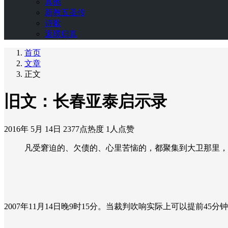
其他
新教五圣传
诗歌
返璞归真
首页
文章
正文
旧文：长春亚泰启示录
2016年 5月 14日
2377点热度
1人点赞
凡受窘迫的、欠债的、心里苦恼的，都聚集到大卫那里，
2007年11月14日晚9时15分。当裁判吹响实际上可以提前