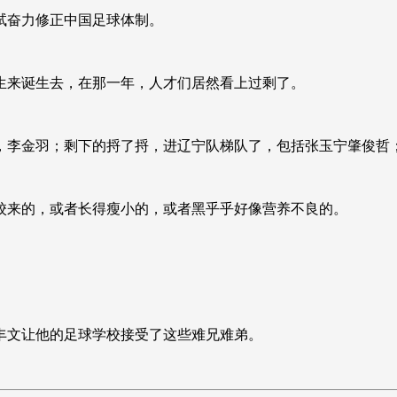
试奋力修正中国足球体制。
生来诞生去，在那一年，人才们居然看上过剩了。
，李金羽；剩下的捋了捋，进辽宁队梯队了，包括张玉宁肇俊哲
校来的，或者长得瘦小的，或者黑乎乎好像营养不良的。
丰文让他的足球学校接受了这些难兄难弟。