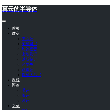
暮云的半导体
首页
讲章
申命记
阿摩司书
约翰福音
出埃及记
以斯帖记
约拿书
路得记
提摩太后书
课程
评论
书评
影评
时评
文章