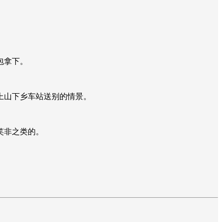
包拿下。
上山下乡车站送别的情景。
笑非之类的。