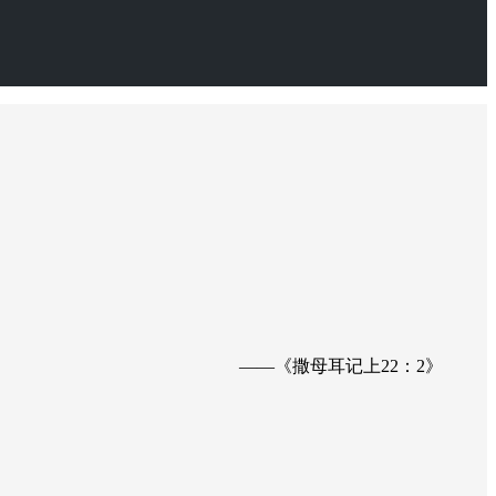
——《撒母耳记上22：2》