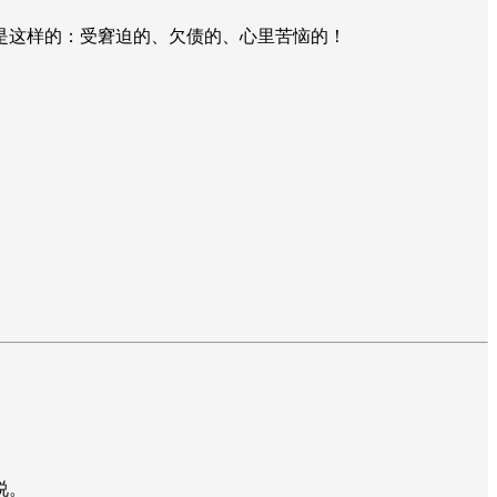
是这样的：受窘迫的、欠债的、心里苦恼的！
说。