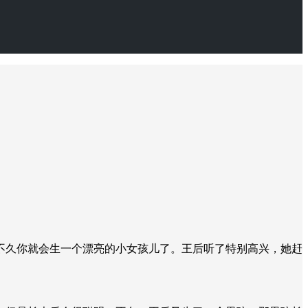
不久你就会生一个漂亮的小女孩儿了。王后听了特别高兴，她赶