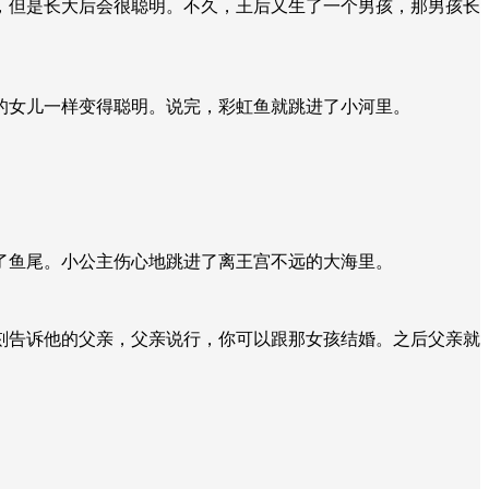
，但是长大后会很聪明。不久，王后又生了一个男孩，那男孩长
的女儿一样变得聪明。说完，彩虹鱼就跳进了小河里。
了鱼尾。小公主伤心地跳进了离王宫不远的大海里。
刻告诉他的父亲，父亲说行，你可以跟那女孩结婚。之后父亲就