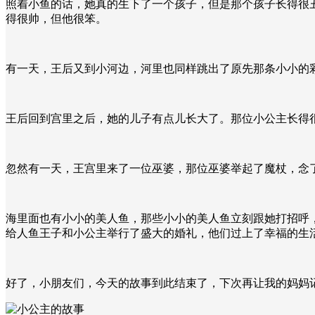
照着小鱼的话，她真的生下了一个孩子，但是那个孩子长得很
得很帅，但他很笨。
有一天，王后又到小河边，河里也同样跳出了原先那条小小的
王后回到宫里之后，她的儿子有点儿长大了。那位小公主长得
忽然有一天，王宫里来了一位巫婆，那位巫婆举起了魔杖，念
海里面也有小小的美人鱼，那些小小的美人鱼立刻跟她打招呼
给人鱼王子和小公主举行了盛大的婚礼，他们过上了幸福的生
好了，小朋友们，今天的故事到此结束了，下次再让我的妈妈