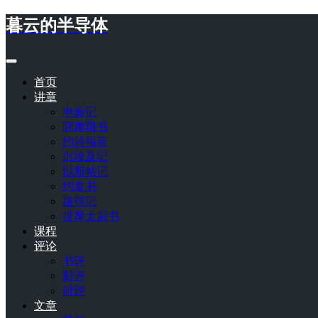
暮云的半导体
首页
讲章
申命记
阿摩司书
约翰福音
出埃及记
以斯帖记
约拿书
路得记
提摩太后书
课程
评论
书评
影评
时评
文章