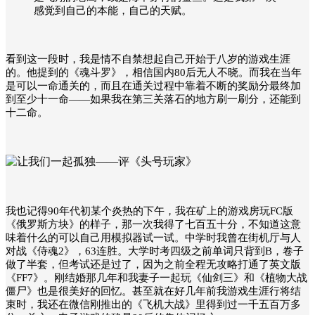
感觉到自己的本能，自己的天赋。
看到这一段时，我是情不自禁想起自己开始于八岁的游戏生涯
的。他提到的《魂斗罗》，相信国内80后无人不晓。而我在当年
是可以一命通关的，而且在通关过程中靠着不断的奖励分最终加
到至少十一命——如果我在第三关落石的地方刷一刷分，还能到
十二命。
我也记得90年代初某个炎热的下午，我在矿上的游戏房玩FC版
《俄罗斯方块》的样子，那一次我得了七百五十分，不知道这意
味着什么的可以自己用模拟器试一试。中学时我曾在街机厅与人
对战《侍魂2》，63连胜。大学时考四级之前单词只背到B，卷子
做了半套，但考试还是过了，因为之前全程无攻略打通了英文版
《FF7》。刚结婚那几年和我妻子一起玩《仙剑三》和《植物大战
僵尸》也是很美好的回忆。甚至就在好几年前我游戏生涯行将结
束时，我还在微信刚推出的《飞机大战》里得到过一千五百万多