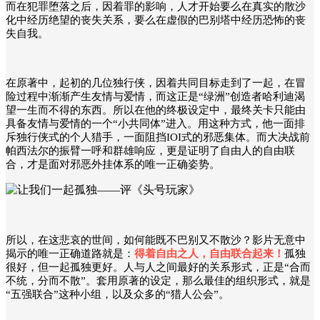
而
在犯罪堕落之后，因着罪的影响，人才开始要么在真实的散沙
化中经历绝望的丧失关系，要么在虚假的巴别塔中经历恐怖的丧
失自我。
在原著中，起初的几位独行侠，因着共同目标走到了一起，在冒
险过程中渐渐产生友情与爱情，而这正是“绿洲”创造者哈利迪渴
望一生而不得的东西。所以在他的终极设定中，最终关卡只能由
具备友情与爱情的一个“小共同体”进入。用这种方式，他一面排
斥独行侠式的个人猎手，一面阻挡IOI式的邪恶集体。而大决战前
帕西法尔的振臂一呼和群雄响应，更是证明了自由人的自由联
合，才是面对邪恶外挂体系的唯一正确姿势。
所以，在这悲哀的世间，如何能既不巴别又不散沙？影片无意中
揭示的唯一正确道路就是：
得着自由之人，自由联合起来！
孤独
很好，但一起孤独更好。人与人之间最好的关系形式，正是“
合而
不统，分而不散
”。套用原著的设定，那么最佳的组织形式，就是
“五强联合”这种小组，以及众多的“猎人公会”。