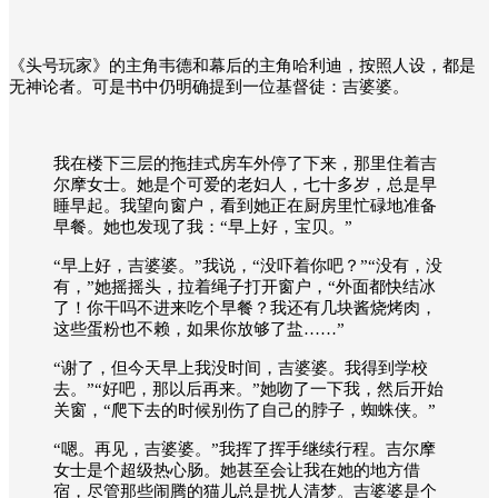
《头号玩家》的主角韦德和幕后的主角哈利迪，按照人设，都是
无神论者。可是书中仍明确提到一位基督徒：吉婆婆。
我在楼下三层的拖挂式房车外停了下来，那里住着吉
尔摩女士。她是个可爱的老妇人，七十多岁，总是早
睡早起。我望向窗户，看到她正在厨房里忙碌地准备
早餐。她也发现了我：“早上好，宝贝。”
“早上好，吉婆婆。”我说，“没吓着你吧？”“没有，没
有，”她摇摇头，拉着绳子打开窗户，“外面都快结冰
了！你干吗不进来吃个早餐？我还有几块酱烧烤肉，
这些蛋粉也不赖，如果你放够了盐……”
“谢了，但今天早上我没时间，吉婆婆。我得到学校
去。”“好吧，那以后再来。”她吻了一下我，然后开始
关窗，“爬下去的时候别伤了自己的脖子，蜘蛛侠。”
“嗯。再见，吉婆婆。”我挥了挥手继续行程。吉尔摩
女士是个超级热心肠。她甚至会让我在她的地方借
宿，尽管那些闹腾的猫儿总是扰人清梦。吉婆婆是个