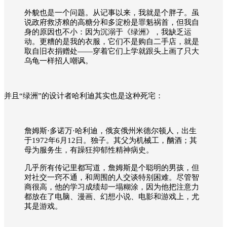
外貌也是一个问题。从记事以来，我就是个胖子。虽
说政府救济粮的高糖分和多淀粉是罪魁祸首，但我自
身的原因也不小：因为沉溺于《绿洲》，我缺乏运
动。更糟的是我的衣服，它们不是购自二手店，就是
取自旧衣捐赠处——穿着它们上学就跟头上画了只大
乌龟一样招人嘲讽。
并且“绿洲”的设计者哈利迪其实也是这种死宅：
詹姆斯·多诺万·哈利迪，俄亥俄州米德尔顿人，出生
于1972年6月12日。独子。其父为机械工，酗酒；其
母为服务生，有躁狂抑郁性精神病史。
几乎所有传记里都写道，詹姆斯是个聪明的男孩，但
对社交一窍不通，和周围的人交谈特别困难。尽管智
商很高，他的学习成绩却一塌糊涂，因为他把注意力
都放在了电脑、漫画、幻想小说、电影和游戏上，尤
其是游戏。