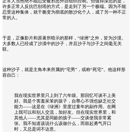
正常人当然绝不能忍受被邪恶外挂组织控制。但值得深思的是，
许多正常人反抗巴别塔的方式，是走到了另一个极端。因为不能
忍受这种集体，就干脆变为彻底的散沙化个人，成了另一种不正
常的人。
于是，正像影片和原著所暗示的那样，“绿洲”之外，皆为沙漠。
大多数人已经成了沙漠中的沙子，并且沙子与沙子之间毫无关
联。
这种沙子，就是主角本来所属的“宅男”，或称“死宅”。他这样形
容自己：
我在现实世界里只上到了六年级。那回忆可谈不上美
好。我是个害羞呆笨的孩子，自尊心不强也缺乏社交
能力——这是在《绿洲》里度过童年的副作用。在网
上我可以和别人交流，加好友。但在现实世界里，和
其他人——尤其是同龄的孩子——交谈使我非常紧
张。我不知道该说什么该做什么，而鼓起勇气开口
时，又总是词不达意。