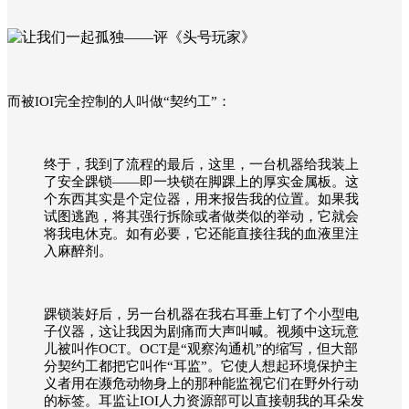
而被IOI完全控制的人叫做“契约工”：
终于，我到了流程的最后，这里，一台机器给我装上
了安全踝锁——即一块锁在脚踝上的厚实金属板。这
个东西其实是个定位器，用来报告我的位置。如果我
试图逃跑，将其强行拆除或者做类似的举动，它就会
将我电休克。如有必要，它还能直接往我的血液里注
入麻醉剂。
踝锁装好后，另一台机器在我右耳垂上钉了个小型电
子仪器，这让我因为剧痛而大声叫喊。视频中这玩意
儿被叫作OCT。OCT是“观察沟通机”的缩写，但大部
分契约工都把它叫作“耳监”。它使人想起环境保护主
义者用在濒危动物身上的那种能监视它们在野外行动
的标签。耳监让IOI人力资源部可以直接朝我的耳朵发