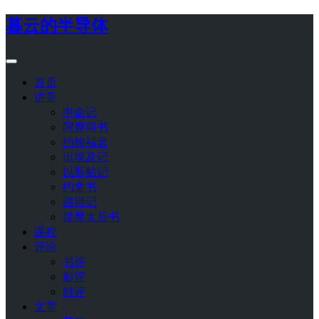
暮云的半导体
首页
讲章
申命记
阿摩司书
约翰福音
出埃及记
以斯帖记
约拿书
路得记
提摩太后书
课程
评论
书评
影评
时评
文章