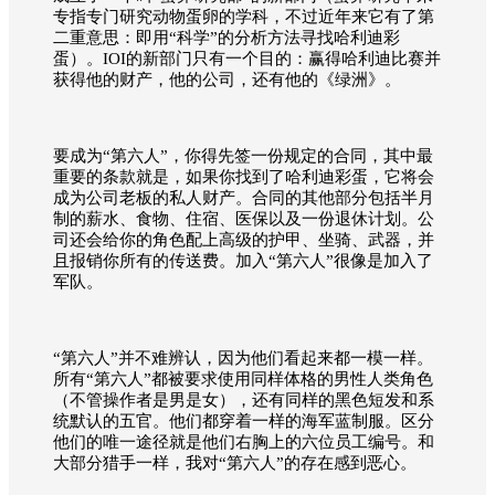
专指专门研究动物蛋卵的学科，不过近年来它有了第
二重意思：即用“科学”的分析方法寻找哈利迪彩
蛋）。IOI的新部门只有一个目的：赢得哈利迪比赛并
获得他的财产，他的公司，还有他的《绿洲》。
要成为“第六人”，你得先签一份规定的合同，其中最
重要的条款就是，如果你找到了哈利迪彩蛋，它将会
成为公司老板的私人财产。合同的其他部分包括半月
制的薪水、食物、住宿、医保以及一份退休计划。公
司还会给你的角色配上高级的护甲、坐骑、武器，并
且报销你所有的传送费。加入“第六人”很像是加入了
军队。
“第六人”并不难辨认，因为他们看起来都一模一样。
所有“第六人”都被要求使用同样体格的男性人类角色
（不管操作者是男是女），还有同样的黑色短发和系
统默认的五官。他们都穿着一样的海军蓝制服。区分
他们的唯一途径就是他们右胸上的六位员工编号。和
大部分猎手一样，我对“第六人”的存在感到恶心。