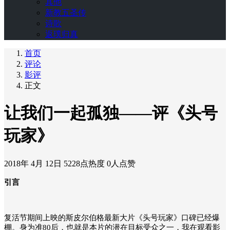
其他
新教五圣传
诗歌
返璞归真
首页
评论
影评
正文
让我们一起孤独——评《头号
玩家》
2018年 4月 12日
5228点热度
0人点赞
引言
复活节期间上映的斯皮尔伯格最新大片《头号玩家》口碑已经爆
棚。身为准80后，也就是本片的潜在目标受众之一，我在观看影