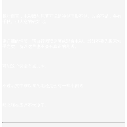
相对而言，电影版与原著可说是神似而形不似。改的不错，各有
千秋。但大意的确如此。
更详细的情节，请自行阅读原著或观看电影。最好不要先搜索知
乎之类。所以这里也不会有真正的剧透。
可能这个笑话有点儿冷。
不过后文中难以避免地还是会有一些小剧透。
那么现在应该不太冷了。