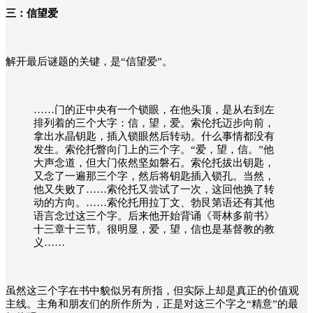
三：信望爱
解开最后谜题的关键，是“信望爱”。
……门的正中央有一个锁眼，在他头顶，是从右到左
排列着的三个大字：信，望，爱。索伦托迈步向前，
拿出水晶钥匙，插入锁眼然后转动。什么事情都没有
发生。索伦托瞥向门上的三个字。“爱，望，信。”他
大声念道，但大门依然坚如磐石。索伦托拔出钥匙，
又念了一遍那三个字，然后将钥匙插入锁孔。当然，
他又失败了……索伦托又尝试了一次，这回他换了转
动的方向。……索伦托用拉丁文、勃艮第语还有其他
语言念过这三个字。后来他开始背诵《哥林多前书》
十三章十三节。很明显，爱，望，信也是基督教的教
义……
虽然这三个字在书中貌似另有所指，但实际上却是真正的价值观
主线。主角和朋友们的所作所为，正是对这三个字之“精意”的最