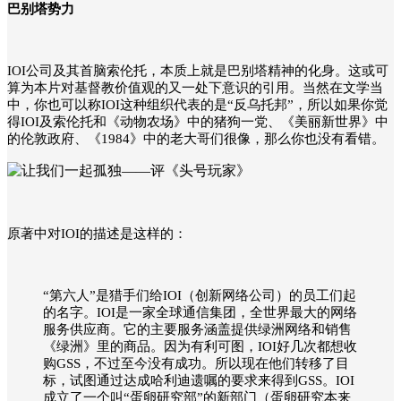
巴别塔势力
IOI公司及其首脑索伦托，本质上就是巴别塔精神的化身。这或可
算为本片对基督教价值观的又一处下意识的引用。当然在文学当
中，你也可以称IOI这种组织代表的是“反乌托邦”，所以如果你觉
得IOI及索伦托和《动物农场》中的猪狗一党、《美丽新世界》中
的伦敦政府、《1984》中的老大哥们很像，那么你也没有看错。
原著中对IOI的描述是这样的：
“第六人”是猎手们给IOI（创新网络公司）的员工们起
的名字。IOI是一家全球通信集团，全世界最大的网络
服务供应商。它的主要服务涵盖提供绿洲网络和销售
《绿洲》里的商品。因为有利可图，IOI好几次都想收
购GSS，不过至今没有成功。所以现在他们转移了目
标，试图通过达成哈利迪遗嘱的要求来得到GSS。
IOI
成立了一个叫“蛋卵研究部”的新部门（蛋卵研究本来