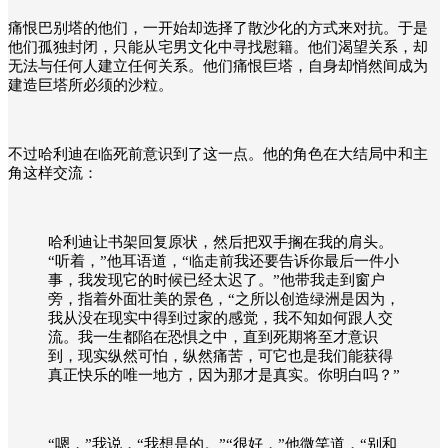
痛恨巴别塔的他们，一开始却选择了散沙化的方式来对抗。于是
他们孤独封闭，只能从宅男文化中寻找慰籍。他们渴望关系，却
无法与任何人建立任何关系。他们痛恨巨塔，自身却悄然间成为
建造巨塔所必须的沙粒。
不过哈利迪在临死前意识到了这一点。他的角色在大结局中和主
角这样交流：
哈利迪让书架回复原状，然后把双手搁在我的肩头。
“听着，”他耳语道，“临走前我还要告诉你最后一件小
事，我发现它的时候已经太迟了。”他带我走到窗户
旁，指着外面壮美的景色，“之所以创造绿洲是因为，
我从没在现实中得到过家的感觉，我不知如何跟人交
流。我一生都陷在恐惧之中，直到死期将至才意识
到，现实纵然可怕，纵然痛苦，可它也是我们能获得
真正快乐的唯一地方，因为那才是真实。你明白吗？”
“嗯，”我说，“我想是的。”“很好，”他微笑道，“别和