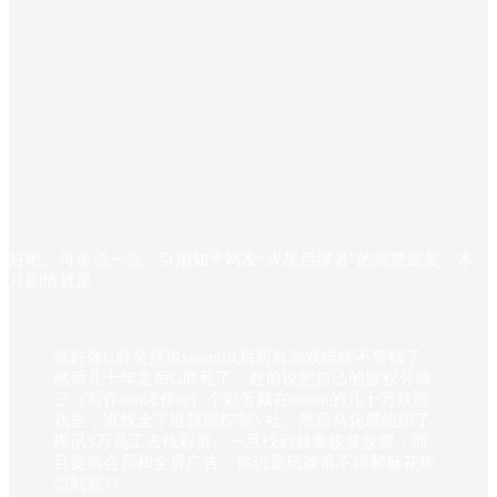
好吧。再多说一点。引用知乎网友“火星后继者”的高赞回复，本
片剧情就是：
就好像G胖突然说steam以后所有游戏统统不要钱了。
然后几十年之后G胖死了，死前说把自己的股权分成
三（写作san读作er）个彩蛋藏在steam的几十万款游
戏里，谁找全了谁就能控制V社。然后马化腾组织了
疼讯3万员工去找彩蛋。一旦找到就要恢复收费，而
且要搞会员和全屏广告。你说是玩家谁不得和麻花疼
怼到底??