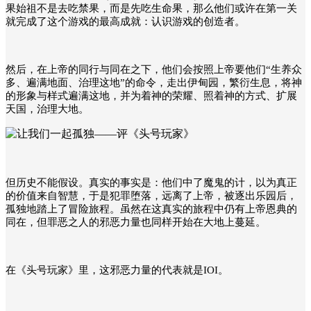
果始祖不是去吃禁果，而是先吃生命果，那么他们或许在第一关
就完成了这个游戏的最高成就：认识游戏的创造者。
然后，在上帝的同行与同在之下，他们会按照上帝要他们“生养众
多、遍满地面、治理这地”的命令，走出伊甸园，繁衍生息，将神
的形象与样式遍满这地，并
为着神的荣耀、照着
神的方式、扩展
天国，治理大地。
但历史不能假设。真实的事实是：他们中了魔鬼的计，以为真正
的价值来自智慧，于是犯罪堕落，远离了上帝，被逐出乐园后，
孤独地踏上了冒险旅程。虽然在这真实的旅程中仍有上帝恩典的
同在，但罪恶之人的邪恶力量也同样开始在大地上蔓延。
在《头号玩家》里，这邪恶力量的代表就是IOI。