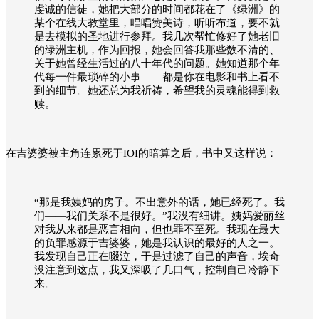
虔诚的信徒，她把大部分的时间都花在了《绿洲》的
某个在线大教堂里，唱唱赞美诗，听听布道，要不就
是去模拟的圣地进行参拜。我几次帮忙修好了她老旧
的绿洲主机，作为回报，她会回答我那些数不清的、
关于她曾经生活过的八十年代的问题。她知道那个年
代每一件最琐碎的小事——都是你在电影和书上看不
到的细节。她还总为我祈祷，希望我的灵魂能得到救
赎。
在吉婆婆被主角连累死于IOI的暗算之后，书中又这样说：
“那是我姨妈的房子。不出意外的话，她已经死了。我
们——我们关系不是很好。”我没有细讲。姨妈爱丽丝
对我从来都是恶言相向，但也罪不至死。我现在最大
的负罪感源于吉婆婆，她是我认识的最好的人之一。
我发现自己正在啜泣，于是过滤了自己的声音，埃奇
没注意到这点，我又深吸了几口气，控制自己冷静下
来。